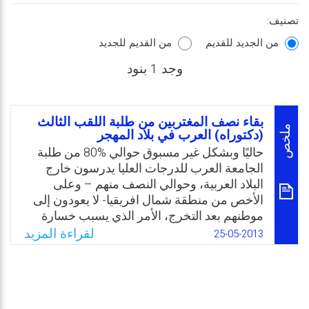
تصنيف:
من الجديد للقديم
من القديم للجديد
وجد 1 بنود
بقاء نصف المغتربين من طلبة اللقب الثالث
ملخص
(دكتوراه) العرب في بلاد المهجر
حاليًا وبشكل غير مسبوق حوالي %80 من طلبة
الجامعة العرب للدرجات العليا يدرسون خارج
البلاد العربية، وحوالي النصف منهم – وعلى
الأخص من منطقة شمال افريقيا- لا يعودون إلى
موطنهم بعد التخرج، الأمر الذي يسبب خسارة
مادية كبيرة. لحل المشكلة يقترح الكاتب عدة
لقراءة المزيد
25-05-2013
حلول ومنها: تحويل الموارد، تزويد ألأمم الأفريقية
بالتكنولوجيا والمعرفة عن طريق تبادل الموظفين
والطلبة وغير ذلك.