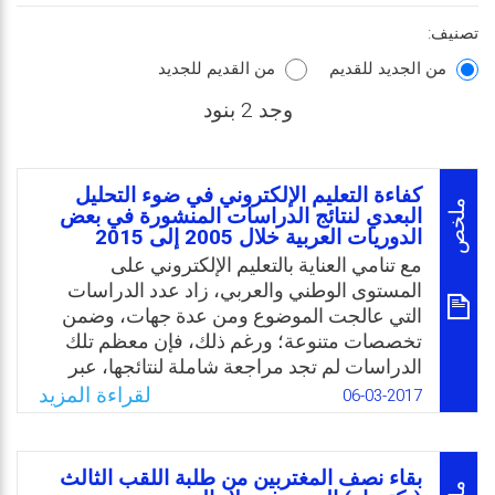
تصنيف:
من الجديد للقديم
من القديم للجديد
وجد 2 بنود
كفاءة التعليم الإلكتروني في ضوء التحليل
ملخص
البعدي لنتائج الدراسات المنشورة في بعض
الدوريات العربية خلال 2005 إلى 2015
مع تنامي العناية بالتعليم الإلكتروني على
المستوى الوطني والعربي، زاد عدد الدراسات
التي عالجت الموضوع ومن عدة جهات، وضمن
تخصصات متنوعة؛ ورغم ذلك، فإن معظم تلك
الدراسات لم تجد مراجعة شاملة لنتائجها، عبر
إجراء دراسات تحليلية يمكن الاعتماد عليها
لقراءة المزيد
06-03-2017
للخروج بحكم موضوعي دقيق حول كفاءة التعليم
الإلكتروني. وتُظهر مراجعة الدراسات السابقة
على المستويين الوطني والعربي ندرة مثل هذا
بقاء نصف المغتربين من طلبة اللقب الثالث
النوع من الدراسات، كما أن بعضها عنيت بالتحليل