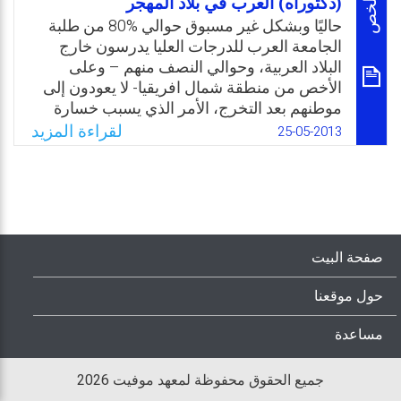
ملخص
(دكتوراه) العرب في بلاد المهجر
الكمي دون التحليل البعدي. وعليه، جاءت
حاليًا وبشكل غير مسبوق حوالي %80 من طلبة
الدراسة الحالية في محاولة لاستكشاف كفاءة
الجامعة العرب للدرجات العليا يدرسون خارج
التعليم الإلكتروني في ضوء التحليل البعدي لنتائج
البلاد العربية، وحوالي النصف منهم – وعلى
الدراسات المنشورة في بعض الدوريات العربية
الأخص من منطقة شمال افريقيا- لا يعودون إلى
خلال الفترة من (2005 إلى 2015).
موطنهم بعد التخرج، الأمر الذي يسبب خسارة
مادية كبيرة. لحل المشكلة يقترح الكاتب عدة
لقراءة المزيد
Email
Twitter
Facebook
WhatsApp
25-05-2013
حلول ومنها: تحويل الموارد، تزويد ألأمم الأفريقية
بالتكنولوجيا والمعرفة عن طريق تبادل الموظفين
والطلبة وغير ذلك.
Email
Twitter
Facebook
WhatsApp
صفحة البيت
حول موقعنا
مساعدة
جميع الحقوق محفوظة لمعهد موفيت 2026