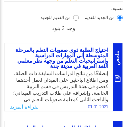
تصنيف:
من الجديد للقديم
من القديم للجديد
وجد 3 بنود
احتياج الطلبة ذوي صعوبات التعلم بالمرحلة
ملخص
المتوسطة إلى المهارات الدراسية
واستراتيجيات التعلم من وجهة نظر معلمي
اللغة العربية في مدينة جدة
إنطلاقًا من نتائج الدراسات السابقة ذات الصلة،
ومن اطلاع الباحثين على الميدان لعمل أحدهما
كعضو في هيئة التدريس في قسم التربية
الخاصة، وإشرافه على طلاب التدريب الميداني؛
والباحث الثاني كمعلمة صعوبات التعلم في
المرحلة المتوسطة، وطالبة دراسات عليا في
لقراءة المزيد
01-01-2021
تخصص التربية الخاصة، فقد لاحظا عدم الاهتمام
بالشكل الكافي في التعرف إلى احتياجات الطلبة
ذوي صعوبات التعلم في المرحلة المتوسطة من