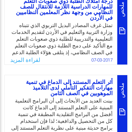
درجة امتلاك الطلبة ذوي صعوبات التعلم
المهارات الدراسية واستراتيجيات التعلم، وعدم
ملخص
للمهارات الدراسية اللازمة للانتقال للصف
ادراجها في الخطط التربوية الفردية، وإجراء
النظامي من وجهة نظر المعلمين النظاميين
في الأردن
التدخل معهم بهذه المهارات والاستراتيجيات.
تمثل غرف المصادر البديل التربوي الذي تتبناه
ويعتقد الباحثان أنها أحد المتطلبات المهمة
وزارة التربية والتعليم في الأردن لتقديم الخدمات
للتدخل، لكون امتلاك هؤلاء الطلبة للمهارات
التعليمية والتدريبية للطلبة ذوي صعوبات التعلم
الدراسية واستراتيجيات التعلم، واستخدامها في
مع التأكيد على دمج الطلبة ذوي صعوبات التعلم
تعلمهم ضرورة ملحة تفرضها طبيعتهم، وطبيعة
في الصف النظامي، إذ يتلقى هؤلاء الطلبة الدعم
تعلمهم في هذه المرحلة؛ ولذلك يسعى الباحثان
التعليمي في غرفة المصادر كجزء من الوقت
إلى التعرف عليها من خلال الدراسة الحالية.
لقراءة المزيد
07-03-2017
ومن ثم يعودون للصف النظامي لاستكمال
Email
Twitter
Facebook
WhatsApp
التعليم، ولذا ينبغي أن يكون المعلمون النظاميون
على معرفة بطبيعة صعوبات التعلم وبخصائص
أثر التعلم المستند إلى الدماغ في تنمية
الطلبة ذوي صعوبات التعلم ليتمكنوا من تحقيق
ملخص
مهارات التفكير التأملي لدى التلاميذ
الموهوبين في الصف الثامن
متطلبات الدمج في صفوفهم، والسؤال: ما درجة
امتلاك الطلبة ذوي صعوبات التعلم للمهارات
بينت العديد من الأبحاث إلى أن البرامج التعلمية
الدراسية اللازمة للانتقال للصف النظامي من
المبنية على التعلم المستند إلى الدماغ كانت
وجهة نظر المعلمين النظاميين في الأردن؟
أفضل من البرامج التقليدية المطبقة في تنمية
كل من التحصيل والدافعية؛ لذا فإن استخدام
Email
Twitter
Facebook
WhatsApp
برامج حديثة مبنية على نظرية التعلم المستند إلى