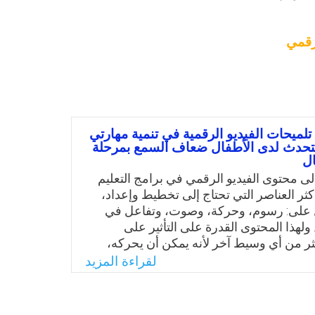
رقمي
تلميحات الفيديو الرقمية في تنمية مهارتي
لتحدث لدى الأطفال ضعاف السمع بمرحلة
ل
لى محتوى الفيديو الرقمي في برامج التعليم
كثر العناصر التي تحتاج إلى تخطيط وإعداد،
 على: رسوم، وحركة، وصوت، وتفاعل في
ولهذا المحتوى القدرة على التأثير على
ر من أي وسيط آخر لأنه يمكن أن يحركه،
ائل، ويوفر له تعليمات، ويعرض عليه طرق
لقراءة المزيد
، ويوضح تجارب آخرين. ومن خلال عمل
 على المدربين بوحدة ذوي الاحتياجات
ة تطوير الأطفال المعاقين بمدينة الرياض في