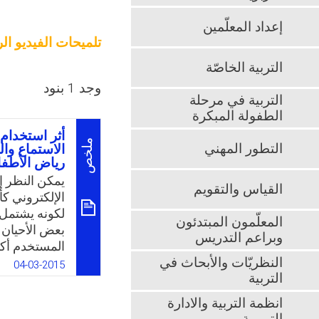
إعداد المعلّمين
تلميحات الفيديو ال
التربية الخاصّة
وجد 1 بنود
التربية في مرحلة
الطفولة المبكرة
أثر استخدام 
ملخص
التطور المهني
الاستماع وا
رياض الأطفا
يمكن النظر إ
القياس والتقويم
الإلكتروني كأ
لكونه يشتمل
المعلّمون المبتدئون
بعض الأحيان. 
وبراعم التدريس
المستخدم أكث
النظريّات والأبحاث في
ويوصل له رس
04-03-2015
التربية
وأساليب عمل
الباحث كمشرف
انظمة التربية والادارة
الخاصة بجمعي