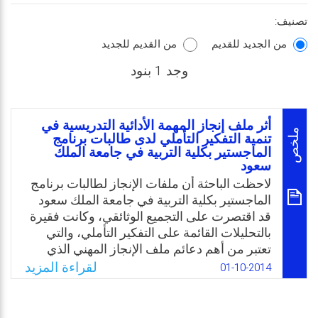
تصنيف:
من الجديد للقديم
من القديم للجديد
وجد 1 بنود
أثر ملف إنجاز المهمة الأدائية التدريسية في
ملخص
تنمية التفكير التأملي لدى طالبات برنامج
الماجستير بكلية التربية في جامعة الملك
سعود
لاحظت الباحثة أن ملفات الإنجاز لطالبات برنامج
الماجستير بكلية التربية في جامعة الملك سعود
قد اقتصرت على التجميع الوثائقي، وكانت فقيرة
بالتحليلات القائمة على التفكير التأملي، والتي
تعتبر من أهم دعائم ملف الإنجاز المهني الذي
يمثل أحد متطلبات الاعتماد الأكاديمي الذي
لقراءة المزيد
01-10-2014
حصلت علية هذه الكلية. وفي مشاركة من قِبلها
في تفعيل واستمرارية متطلبات الاعتماد
الأكاديمي تحاول الباحثة في هذا البحث الكشف