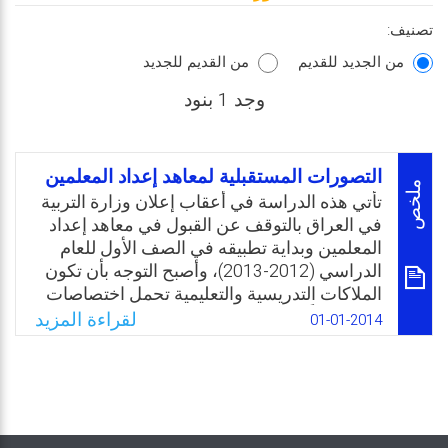
تصنيف:
من الجديد للقديم
من القديم للجديد
وجد 1 بنود
التصورات المستقبلية لمعاهد إعداد المعلمين
ملخص
تأتي هذه الدراسة في أعقاب إعلان وزارة التربية
في العراق بالتوقف عن القبول في معاهد إعداد
المعلمين وبداية تطبيقه في الصف الأول للعام
الدراسي (2012-2013)، وأصبح التوجه بأن تكون
الملاكات التدريسية والتعليمية تحمل اختصاصات
جامعية بدلًا من المعاهد. ولما لهذا القرار من نتائج
لقراءة المزيد
01-01-2014
سلبية على خريجي المرحلة المتوسطة الذين
يرغبون بالالتحاق بهذه المعاهد لحبهم لمهنة
التدريس، وكذلك على ملاكات التدريس في هذه
المعاهد بعد اغلاقها وخصوصًا حملة الشهادات
العليا، والسؤال: ما هو مصيرهم؟وهل توافق