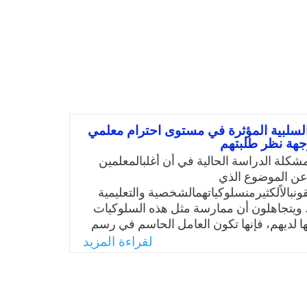
لسلبية المؤثرة في مستوى احترام معلمي
جهة نظر طلبتهم
شكلة الدراسة الحالية في أن أغلبالمعلمين
عن الموضوع الذي
ونبالاًلكثيرمنسلوكياتهمالشخصية والتعليمية
 ويتجاهلون أن ممارسة مثل هذه السلوكيات
ا لديهم، فإنها تكون العامل الحاسم في رسم
م،وبناء ثقتهم واحترامهم وهيبتهم لدى
لقراءة المزيد
 العكس من ذلك فإن أكثرهم يعدّون أنفسهم
كمال، ويجادلون بأن أغلب سلوكياتهم مرغوبة
 بالغيب. ومن هنا كان السؤال: ما هي
سلبية المؤثرة في مستوى احترام معلمي