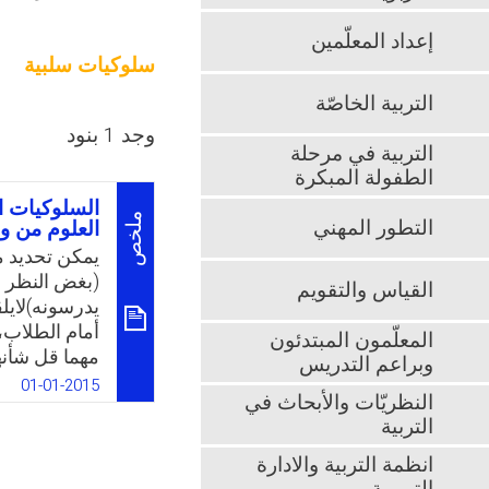
إعداد المعلّمين
سلوكيات سلبية
التربية الخاصّة
وجد 1 بنود
التربية في مرحلة
الطفولة المبكرة
السلوكيات ا
ملخص
التطور المهني
العلوم من و
يمكن تحديد م
(بغض النظر 
القياس والتقويم
يدرسونه)لايلق
أمام الطلاب،
المعلّمون المبتدئون
مهما قل شأنه
وبراعم التدريس
تفاصيل صورته
01-01-2015
النظريّات والأبحاث في
طلبتهم، وعلى
التربية
قريبين من ال
ومحبوبة رجمًا
انظمة التربية والادارة
السلوكيات ال