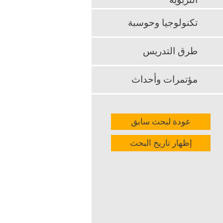
التربوية
العلوم من وج
تكنولوجيا وحوسبة
k
App
طرق التدريس
مؤتمرات وأحداث
عودة لبحث سابق
إظهار تاريخ البحث