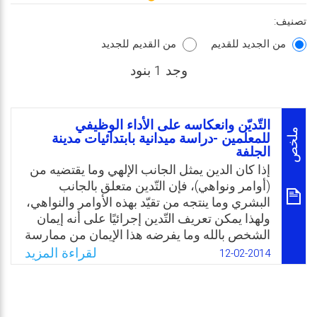
تصنيف:
من الجديد للقديم
من القديم للجديد
وجد 1 بنود
التّديّن وانعكاسه على الأداء الوظيفي
ملخص
للمعلمين -دراسة ميدانية بابتدائيات مدينة
الجلفة
إذا كان الدين يمثل الجانب الإلهي وما يقتضيه من
(أوامر ونواهي)، فإن التّدين متعلق بالجانب
البشري وما ينتجه من تقيّد بهذه الأوامر والنواهي،
ولهذا يمكن تعريف التّدين إجرائيًا على أنه إيمان
الشخص بالله وما يفرضه هذا الإيمان من ممارسة
للشعائر التعبدية (الصلاة، الصوم، الحج)… إضافة
لقراءة المزيد
12-02-2014
إلى سمات أخرى خارجية من يتصف بها يمكن أن
ننعته “مُتدينًا” وهي سمات ظاهرة كالملابس مثلًا،
ويندرج تحت هذا كمثال إطلاق اللحية، وتقصير
الثوب إلى ما فوق الكعبين، بالنسبة للرجل