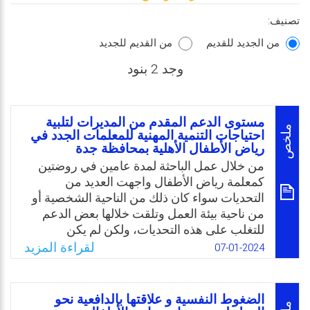
تصنيف:
من الجديد للقديم
من القديم للجديد
وجد 2 بنود
مستوى الدعم المقدم من المديرات لتلبية
ملخص
احتياجات التنمية المهنية للمعلمات الجدد في
رياض الأطفال الأهلية بمحافظة جدة
من خلال عمل الباحثة لمدة عامين في روضتين
كمعلمة رياض الأطفال واجهت العديد من
التحديات سواء كان ذلك من الناحية الشخصية أو
من ناحية بيئة العمل وتلقت خلالها بعض الدعم
للتغلب على هذه التحديات، ولكن لم يكن
بمستوى الاحتياج. كما وشهدت ترك اثنتين من
لقراءة المزيد
07-01-2024
زميلاتها للعمل خلال عامهم الأول بسبب عدم
القدرة على التعامل مع أمهات الأطفال نتيجة
لنقص الخبرة والدعم. محليًا في المملكة العربية
الضغوط النفسية و علاقتها بالدافعية نحو
السعودية وعلى حد علم الباحثة لم تجد مصدرًا أو