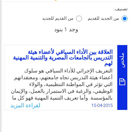
تصنيف:
من الجديد للقديم
من القديم للجديد
وجد 1 بنود
العلاقة بين الأداء السياقي لأعضاء هيئة
ملخص
التدريس بالجامعات المصرية والتنمية المهنية
لهم
التعريف الإجرائي للأداء السياقي ھو سلوك
أعضاء ھيئة التدريس تجاه جامعتھم، ومعتقداتھم
التي تؤثر في المواطنة التنظيمية، والولاء
الوظيفي، والرغبة في الاستمرار بالعمل، والإيمان
بالمؤسسة. وأما تعريف التنمية المهنية فهو كل ما
يقوم به عضو ھيئة التدريس لتطوير ذاته مھنيًا من
لقراءة المزيد
15-04-2015
حضور مؤتمرات أو إنتاج علمي أو حضور دورات
تدريبية. والسؤال: ھل توجد علاقة ذات دلالة
إحصائية بين الأداء السياقي وبين التنمية المھنية
لأعضاء ھيئة التدريس بالجامعات المصرية؟ وما