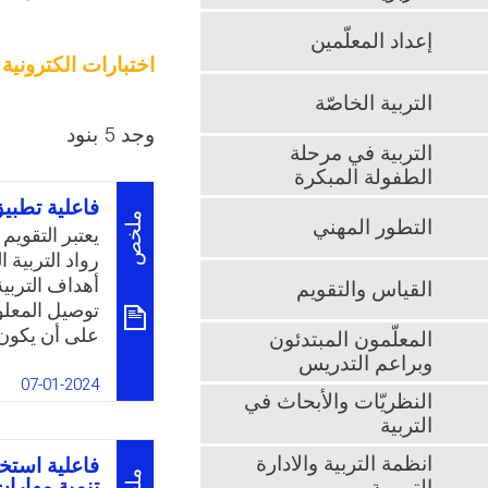
إعداد المعلّمين
اختبارات الكترونية
التربية الخاصّة
وجد 5 بنود
التربية في مرحلة
الطفولة المبكرة
فاعلية تطبيق
ملخص
التطور المهني
يعتبر التقويم 
رواد التربية 
أهداف التربي
القياس والتقويم
توصيل المعلو
على أن يكون ع
المعلّمون المبتدئون
التفاعل مع ال
وبراعم التدريس
التكنولوجيا ا
07-01-2024
النظريّات والأبحاث في
مُستقبلًا سلبي
التربية
بمختلف الطرق
حاولت قياس أث
انظمة التربية والادارة
وأشارت نتائجه
تنمية مهارات