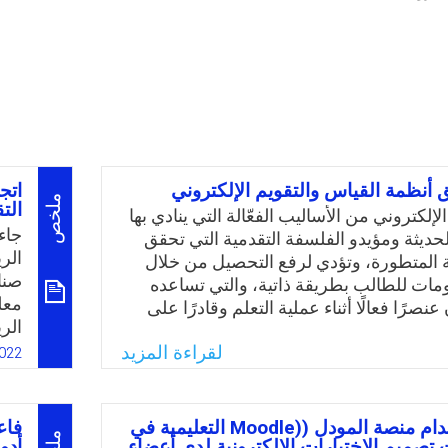
 أنظمة القياس والتقويم الإلكتروني
اتج
ملخص
الت
الإلكتروني من الأساليب الفعّالة التي ينادي بها
جاء
الحديثة ومؤيدو الفلسفة التقدمية التي تحقق
الر
ة المتطورة، وتؤدي لرفع التحصيل من خلال
صنا
مات للطالب بطريقة ذاتية، والتي تساعده
معل
نصرًا فعالًا أثناء عملية التعلم وقادرًا على
الر
مادة التعليمية التي يتلقاها عن طريق
الن
لقراءة المزيد
لتعليمية الحديثة، وعليه فلا يكون الطالب
022
على
ًا للمعلومات فقط بل باحثًا ومشاركًا فيها
الع
؛ وهنالك الكثير من الدراسات السابقة التي
وفا
ر التقويم الإلكتروني في العملية التعليمية
فاعلية استخدام منصة المودل ((Moodle التعليمية في
فاع
الت
ا إلى وجود تأثير إيجابي على جوانب التعلم
 تصميم الاختبارات الإلكترونية لدى أعضاء
أدو