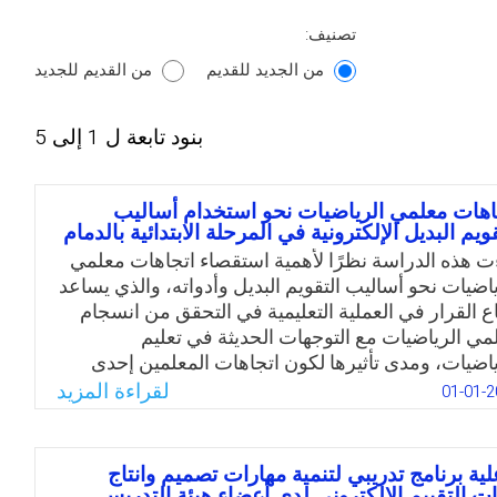
تصنيف:
من الجديد للقديم
من القديم للجديد
بنود تابعة ل 1 إلى 5
اهات معلمي الرياضيات نحو استخدام أساليب
قويم البديل الإلكترونية في المرحلة الابتدائية بالدمام
ت هذه الدراسة نظرًا لأهمية استقصاء اتجاهات معلمي
ياضيات نحو أساليب التقويم البديل وأدواته، والذي يساعد
ع القرار في العملية التعليمية في التحقق من انسجام
مي الرياضيات مع التوجهات الحديثة في تعليم
ياضيات، ومدى تأثيرها لكون اتجاهات المعلمين إحدى
قاط المركزية المتعلقة بالتعلم الإلكتروني، والتي تنعكس
لقراءة المزيد
01-01-2
 سلوك المعلمين وممارستهم التدريسية. ومن مراجعة
ديد من الدراسات السابقة حول التعليم الإلكتروني
علية التقويم البديل وأدواته في تحسين المستوى
لية برنامج تدريبي لتنمية مهارات تصميم وانتاج
حصيلي للمتعلم، تبين وجود علاقة بين الاتجاهات
ات التقييم الإلكتروني لدى أعضاء هيئة التدريس