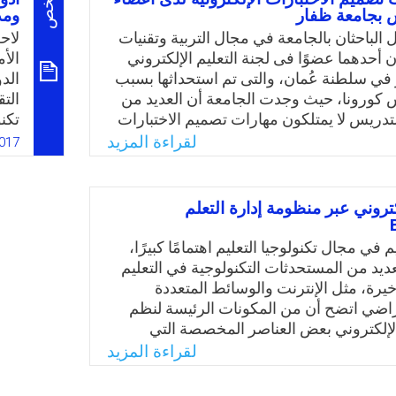
ملخص
س بجامعة ظفار
ومد
ومم
هارية، بل وأثر التقويم الإلكتروني في خفض
على
الباحثان بالجامعة في مجال التربية وتقنيات
لاح
اختبارات عند المتعلمين.
الح
ن أحدهما عضوًا فى لجنة التعليم الإلكتروني
الأ
Email
Twitter
Faceboo
Whats
الد
في سلطنة عُمان، والتى تم استحداثها بسبب
الد
الاب
كورونا، حيث وجدت الجامعة أن العديد من
الت
لتدريس لا يمتلكون مهارات تصميم الاختبارات
تكن
واء باستخدام برامج أو تطبيقات أو مواقع
في 
لقراءة المزيد
017
تصميم وإنتاج الاختبارات الإلكترونية أو من
وخا
مودل، فكان لا بد من تدريب أعضاء هيئة
الا
توظيف هذه الاختبارات في العملية التعليمية.
الت
كتروني عبر منظومة إدارة التعلم
مشكلة الدراسة بالسؤال التالي: ما هي
الإل
فاعلية استخدام منصة المودل ((Moodle التعليمية في تنمية
الع
م في مجال تكنولوجيا التعليم اهتمامًا كبيرًا،
الاختبارات الإلكترونية لدى أعضاء هيئة
خاص
ديد من المستحدثات التكنولوجية في التعليم
معة ظفار في سلطنة عُمان؟
الت
خيرة، مثل الإنترنت والوسائط المتعددة
هيئ
تراضي اتضح أن من المكونات الرئيسة لنظم
Email
Twitter
Faceboo
Whats
 الإلكتروني بعض العناصر المخصصة التي
قويم الإلكتروني مثل: الاختبارات الإلكترونية،
لقراءة المزيد
لكترونية، ومنتديات النقاش التعليمية، والمتابعة
 وسجلات الحضور والغياب، وإدارة عمليات رصد