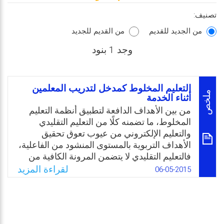
تصنيف:
من الجديد للقديم
من القديم للجديد
وجد 1 بنود
التعليم المخلوط كمدخل لتدريب المعلمين
ملخص
أثناء الخدمة
من بين الأهداف الدافعة لتطبيق أنظمة التعليم
المخلوط، ما تضمنه كلًا من التعليم التقليدي
والتعليم الإلكتروني من عيوب تعوق تحقيق
الأهداف التربوية بالمستوى المنشود من الفاعلية،
فالتعليم التقليدي لا يتضمن المرونة الكافية من
ناحية مراعاة ظروف وأساليب التعلم الفردية،
لقراءة المزيد
06-05-2015
كما أن التعليم الإلكتروني يعاني من غياب الجانب
الاجتماعي والإنساني في العملية التعليمية. ولقد
لقي التعليم المخلوط ترحيبًا كبيرًا في أوساط
تدريب المعلمين سواء قبل الخدمة كنظام فعّال