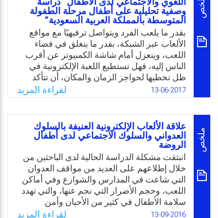
ملخص
اللغوي والاجتماعي لدى الأطفال “دراسة
وصفية تحليلية على أطفال مرحلة الطفولة
هاتين الوحدتين. وتمثلت مشكلة الدراسة بالإجابة
المتوسطة بالمملكة العربية السعودية”
عن السؤال التالي: ما فاعلية استخدام الألعاب
بقدر ما يلعب الفرد ويتواصل ترفيهيًا مع مواقع
الإلكترونية في تحسين التفكير الرياضي لدى
الألعاب عبر الشبكة، بقدر ما ينغلق في فضاء
طالبات الصف الرابع الأساسي؟
اللعب، وينعزل أمام شاشة الكمبيوتر عن أقرب
Email
Twitter
Facebook
WhatsApp
الناس إليه، فهل تستطيع اللعبة الإلكترونية في
ظل تخطيها لحواجز الزمان والمكان، أن تتأكد
كنظام تواصلي إنساني، يقرب الفرد من واقع
لقراءة المزيد
13-06-2017
انتمائه الثقافي والاجتماعي الأصلي ويكسبه
مهارات التواصل الاجتماعي واللغوي؟ أم أننا إزاء
أزمة حقيقة للتواصل، تتحول بمقتضاها اللعبة
علاقة الألعاب الإلكترونية العنيفة بالسلوك
الإلكترونية إلى أداة لتعميق الاغتراب ووسيلة
ملخص
العدواني والسلوك الاجتماعي لدى أطفال
الروضة
للانزواء والانطواء من خلال إبعاد اللاعب عن ذاته
وواقعه؟ مثل هذه التساؤلات جعل الباحثة تهتم
انبثقت مشكلة الدراسة الحالية لدى الباحثين من
بما للألعاب الإلكترونية من تأثير على بعض
خلال إطلاعهم على العديد من مواقف العدوان
العمليات المعرفية (الذكاء اللغوي والاجتماعي)
التي شاعت في المدارس والشوارع وفي أماكن
لدى أطفال مرحلة الطفولة المتوسطة.
اللعب، وحجم الأضرار التي نجم عنها، والتي تهدد
سلامة الأطفال في كثير من الأحيان وأمن
Email
Twitter
Facebook
WhatsApp
المجتمع. وبناء على ما جمع من ملاحظات توجه
لقراءة المزيد
13-09-2016