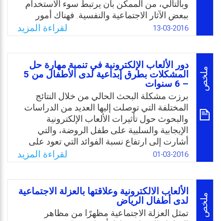
عامة والمعوقين سمعيًا بصورة خاصة.
وبالتالي، من الممكن بأن يرتبط سوء الاستخدام
ببعض الآثار الاجتماعية والنفسية. فهناك أمور
Email
Twitter
Facebook
WhatsApp
مغرية بالنسبة لهذه الفئة لقضاء ساعات طويلة
لقراءة المزيد
13-03-2016
أمام الحاسوب مستخدمة الإنترنت، وألعاب
الفيديو والتي من الممكن أن تؤثر على العلاقات
الاجتماعية، وتسبب بعض الاضطرابات السلوكية
دور الألعاب الإلكترونية في تنمية مهارة حل
مثل كالقلق، وإدمان الإنترنت، والانسحاب
ملخص
المشكلات بطرق إبداعية لدى الأطفال من 5
– 6 سنوات
الاجتماعي، والاكتئاب، والعدوانية. ولذلك، فهذه
الفئة العمرية هي الفئة المعنية وذلك بهدف
برزت مشكلة البحث الحالي من خلال النتائج
تسليط الضوء على أحد الاضطرابات السلوكية
المختلفة التي توصلت إليها العديد من الدراسات
وهي: صعوبات التعلم، واضطراب طيف التوحد،
والبحوث حول تأثيرات الألعاب الإلكترونية
وذوي الإعاقة الفكرية، لاستخدامها الألعاب
الإيجابية والسلبية على طفل الروضة، والتي
الكترونية وخصوصًا فئة الأطفال ذوي الإعاقة.
أشارت إلى ارتفاع نسبة الفوائد التي تعود على
الطفل بالمعرفة، والتواصل الاجتماعي واللغوي
لقراءة المزيد
01-03-2016
Email
Twitter
Facebook
WhatsApp
نتيجة استخدام الألعاب الإلكترونية كوسيلة
تعليمية مثل تنمية مهارات التفكير والملاحظة
والتخيل وحل المشكلات. ومن خلال الخبرة
الألعاب الالكترونية وعلاقتها بالعزلة الاجتماعية
المباشرة للباحثة كمعلمة لاحظت دافعية الأطفال
ملخص
لدى أطفال الرياض
نحو اللعب بالألعاب الإلكترونية، وترى أهمية
تمثل العزلة الاجتماعية مظهرًا من مظاهر