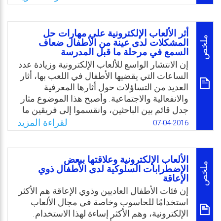
الباحثون لمعرفة علاقة بعض المصادر في
اكتساب السلوك العدواني لدى الأطفال، سيما
وقد لوحظ انتشار المشاهد العنيفة في البرامج
أثر الألعاب الإلكترونية علي مهارات حل
المعدة للأطفال، والكم الهائل من الألعاب العنيفة
ملخص
المشكلات لدى عينة من الأطفال ضعاف
السمع في مرحلة ما قبل المدرسة
التي يمارسها الأطفال في البيوت أو في مجال
الألعاب الإلكترونية، وهكذا تمثلت مشكلة البحث
إن الانتشار الواسع للألعاب الإلكترونية وزيادة عدد
في علاقة الألعاب الإلكترونية العنيفة بالسلوك
الساعات التي يقضيها الأطفال في اللعب بها، أثار
العدواني والسلوك الاجتماعي لدى أطفال الروضة
العديد من التساؤلات حول أثارها المعرفية
من وجهة نظر أولياء الأمور.
والانفعالية والاجتماعية. وأصبح هذا الموضوع مثار
جدل قائم بين الباحثين، وانقسموا إلى فريقين ما
Email
Twitter
Facebook
WhatsApp
بين متفائلين للعب الأطفال بالألعاب الإلكترونية
لقراءة المزيد
07-04-2016
وبين متشائمين. وقد أقام كل من الفريقين وجهة
نظره على أساس من الحجج والافتراضات التي لا
يمكن تجاهلها مع اقتناعنا بأن هذه الألعاب سيكون
الألعاب الإلكترونية وعلاقتها ببعض
لها دور في عمليتي تعلم وتعليم العمليات
ملخص
الإضطرابات السلوكية لدى الأطفال ذوي
الإعاقة
المعرفية، )الشحروري والريماوي، 2011). وعلى
الرغم من ذلك لاحظت الباحثة ندرة الدراسات
إن فئات الأطفال العاديين وذوي الإعاقة هم الأكثر
التي اهتمت بالكشف عن تأثير الألعاب الإلكترونية
استخدامًا للحاسوب وخاصة في مجال الألعاب
لدى الأطفال ذوي الاحتياجات الخاصة بصورة
الإلكترونية، وهم الأكثر إساءة لهذا الاستخدام.