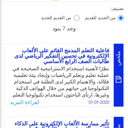
تصنيف:
من الجديد للقديم
من القديم للجديد
وجد 7 بنود
فاعلية التعلم المدمج القائم على الألعاب
ملخص
الإلكترونية في تحسين التفكير الرياضي لدى
طالبات الصف الرابع الأساسي
نظرًا لأهمية استخدام الاستراتيجية الصحيحة في
عملية تعليم وتعلم الرياضيات وإيجاد بيئة تعليمية
فعّالة، والاهتمام الكبير لدى الطلبة في استخدام
التكنولوجيا في حياتهم من خلال الهواتف الذكية
وغيرها، ارتأى الباحثون استخدام تكنولوجيا التعلم
المدمج القائم على الألعاب الإلكترونية في عملية
لقراءة المزيد
01-01-2020
تدريس مفاهيم رياضية لوحدتي الهندسة والقياس
لمعرفة فاعليتها في تحسين مهارات التفكير
الرياضي لديهم، فما يمتلكه الطلبة من مهارات
تأثير ممارسة الألعاب الإلكترونية على الذكاء
التفكير الرياضي المختلفة ستساعدهم في فهم