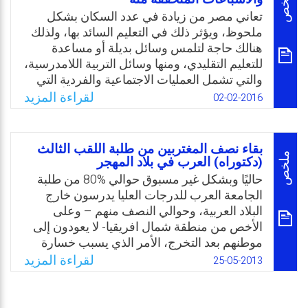
ملخص
الفكرية والحركية، وتحقق له قدرًا كبيرًا من
تعاني مصر من زيادة في عدد السكان بشكل
البهجة والسرور وتشجعه على التخيل والادراك
ملحوظ، ويؤثر ذلك في التعليم السائد بها، ولذلك
والمحاكاة، في اكتساب قيم المواطنة؟
هنالك حاجة لتلمس وسائل بديلة أو مساعدة
للتعليم التقليدي، ومنها وسائل التربية اللامدرسية،
Email
Twitter
Facebook
WhatsApp
والتي تشمل العمليات الاجتماعية والفردية التي
تساعد الأفراد على النمو، بالإضافة لذلك يأتي دور
لقراءة المزيد
02-02-2016
الأنشطة الغير صفية التي تقدم للأطفال، ومن
أهمها المسرح التربوي، والذي يقدم للأطفال
داخل المدرسة من خلال نشاط التربية المسرحية
بقاء نصف المغتربين من طلبة اللقب الثالث
أو داخل المؤسسات الغير نظامية مثل قصور
ملخص
(دكتوراه) العرب في بلاد المهجر
الثقافة ومسارح الأطفال أو حتى في البيت من
حاليًا وبشكل غير مسبوق حوالي %80 من طلبة
خلال التلفزيون. ويعتبر المسرح التربوي الوسيلة
الجامعة العرب للدرجات العليا يدرسون خارج
الأكثر جذبًا للأطفال سواء عن طريق المشاهدة أو
البلاد العربية، وحوالي النصف منهم – وعلى
المشاركة. لذا، جاءت الدراسة الحالية لتلقي
الأخص من منطقة شمال افريقيا- لا يعودون إلى
الضوء على استخدامات الأطفال للمسرح التربوي
موطنهم بعد التخرج، الأمر الذي يسبب خسارة
والإشباعات المتحققة منه.
مادية كبيرة. لحل المشكلة يقترح الكاتب عدة
لقراءة المزيد
25-05-2013
حلول ومنها: تحويل الموارد، تزويد ألأمم الأفريقية
Email
Twitter
Facebook
WhatsApp
بالتكنولوجيا والمعرفة عن طريق تبادل الموظفين
والطلبة وغير ذلك.