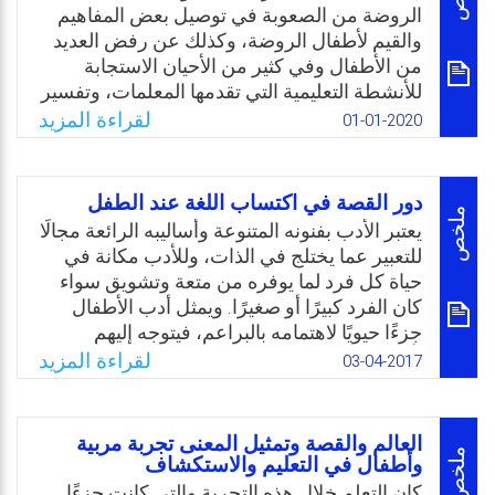
المسرح المدرسي؟ وما هي الخصائص الفنية
الروضة من الصعوبة في توصيل بعض المفاهيم
للكتابة الأدبية الموجهة للأطفال؟
والقيم لأطفال الروضة، وكذلك عن رفض العديد
من الأطفال وفي كثير من الأحيان الاستجابة
Email
Twitter
Facebook
WhatsApp
للأنشطة التعليمية التي تقدمها المعلمات، وتفسير
ذلك لعدم وجود عناصر الجذب والتشويق في تلك
لقراءة المزيد
01-01-2020
الأنشطة. وتعتقد المؤلفة بأن إعادة استخدام فن
الحكي؛ ولكن بصورةٍ حديثة هو الحل الأمثل
لمعالجة مثل تلك المشاكل والصعوبات في
دور القصة في اكتساب اللغة عند الطفل
التدريس، لأنها تؤمن بأن هنالك العديد من الصور
ملخص
يعتبر الأدب بفنونه المتنوعة وأساليبه الرائعة مجالًا
والطرق لحكاية هذه القصص ومنها: الرواية
للتعبير عما يختلج في الذات، وللأدب مكانة في
الشفاهية، والرواية بمساعدة الغناء، وعن طريق
حياة كل فرد لما يوفره من متعة وتشويق سواء
تجسيد الراوي للشخصية الرئيسة للقصة، ورواية
كان الفرد كبيرًا أو صغيرًا. ويمثل أدب الأطفال
القصة من الكتاب المصور، والرواية باستخدام
جزءًا حيويًا لاهتمامه بالبراعم، فيتوجه إليهم
المجسمات، والصور، والعرائس. أو بطريقة حكي
بأسلوب خاص يشارك في صناعة مستقبلهم
لقراءة المزيد
03-04-2017
الجدة الحكاءة، ومما أضافته التكنولوجيا للحكي
ويَعدّهم للحياة. ولما كانت القصة في شكلها نصًا
وهو حكي القصص الرقمية.
لغويًا بالدرجة الأولى، فإنها صالحة لأن تكون مادة
فعّالة في محيط الطفل التعليمي، لتدريبه على
Email
Twitter
Facebook
WhatsApp
العالم والقصة وتمثيل المعنى تجربة مربية
مهارات لغوية تعبيرية، وعلى إكسابه اتجاهات
ملخص
وأطفال في التعليم والاستكشاف
تربوية مهمة في بناء شخصيته. ولكل هذا جاءت
كان التعلم خلال هذه التجربة والتي كانت جزءًا