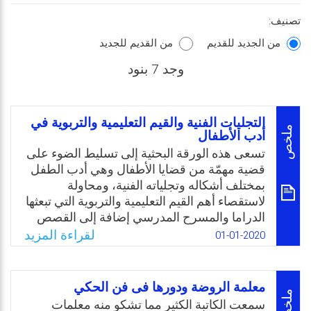
تصنيف:
من الجديد للقديم
من القديم للجديد
وجد 7 بنود
التجليات الفنية والقيم التعليمية والتربوية في
ملخص
أدب الأطفال
تسعى هذه الورقة البحثية إلى تسليط الضوء على
قضية مهمّة من قضايا الأطفال وهي أدب الطفل
بمختلف أشكاله وتجلياته الفنية، ومحاولة
لاستقصاء أهم القيم التعليمية والتربوية التي تبعثها
الدراما والمسرح المدرسي إضافة إلى القصص
والحكايا وأهم النشاطات الثقافية التي تساعد في
لقراءة المزيد
01-01-2020
رفع مستوى التفكير لدى الطفل. وكل ما سبق
يمكن عرضه من خلال التساؤلات التالية: ما هو
مفهوم أدب الطفل؟ وكيف يتجلى فنيًا؟ وما هي
معلمة الروضة ودورها فى فن الحكي
الأهداف والغايات التي يمكن الحصول عليها من
ملخص
سمعت الكاتبة الكثير مما تشكو منه معلمات