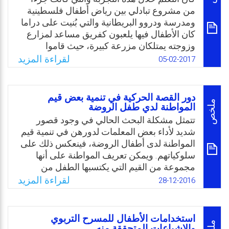
الرغبة للولوج في بحث دور القصة في اكتساب
من مشروع تبادلي بين رياض أطفال فلسطينية
اللغة عند الطفل، نظرًا لما توفره من سياقات
ومدرسة ودروو البريطانية والتي بُنيت على دراما
تعليمية تراعي صفات الإبتكار من خلال عملية
كان الأطفال فيها يلعبون كفريق مساعد لمزارع
التفاعل والتمثل، ومن حيث استثارة المواهب
وزوجته يمتلكان مزرعة كبيرة، حيث قاموا
والمهارات ومحاولة تجسيدها.
بانخراطات عدة داخل القصة، وحققوا من خلالها
لقراءة المزيد
05-02-2017
تعلمًا غنيًا يقوم على الممارسة الفعلية عبر
Email
Twitter
Facebook
WhatsApp
استخدام الخيال كأداة، والاستكشاف كوسيلة.
تعلم يقدم المنهاج الذي يحكم المربية ويشغل
دور القصة الحركية في تنمية بعض قيم
تفكيرها بطريقة ممتعة وجاذبة للأطفال، مما
ملخص
المواطنة لدي طفل الروضة
جعلهم يتعلمون ما هو أبعد مما قدمه المنهاج،
تتمثل مشكلة البحث الحالي في وجود قصور
فاكتسبوا العديد من القيم كمساعدة المحتاج،
شديد لأداء بعض المعلمات لدورهن في تنمية قيم
ومشاركة الآخر، والتفاوض، والعمل كفريق، وحل
المواطنة لدى أطفال الروضة، فينعكس ذلك على
المشكلات، وصناعة القرار، والعديد من المفاهيم،
سلوكياتهم. ويمكن تعريف المواطنة على أنها
مثل عملية الهجرة، إضافة إلى مناطق تعلم خاصة
مجموعة من القيم التي يكتسبها الطفل من
بالمنهاج كالطبيعة، والمنطق الرياضي، واللغة.
محيطه، والتي تجعله محبًا لوطنه ومنتميًا وملتزمًا
لقراءة المزيد
28-12-2016
بقوانينه. والسؤال ما هي فاعلية برنامج مقترح
Email
Twitter
Facebook
WhatsApp
يقوم على القصة الحركية والتي تعتبر أحد
الأساليب التربوية الهامة والمشوقة والتي يميل
استخدامات الأطفال للمسرح التربوي
إليها الطفل في الروضة، والتي تتفق مع ميوله
والاشباعات المتحققة منه