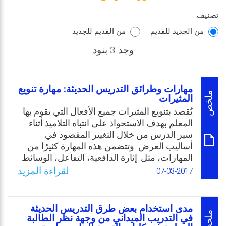
تصنيف:
من الجديد للقديم
من القديم للجديد
وجد 3 بنود
مهارات وطرائق التدريس الحديثة: مهارة تنويع
ملخص
المثيرات
يُقصد بتنويع المثيرات جميع الأفعال التي يقوم بها
المعلم بهدف الاستحواذ على انتباه التلاميذ أثناء
سير الدرس من خلال التغيير المقصود في
أساليب العرض. وتتضمن هذه المهارة كثيرًا من
المهارات، مثل: إثارة الدافعية، التفاعل، الوسائط
التعليمية، التعزيز، طرائق التدريس،… إلخ. فالتنوع
لقراءة المزيد
07-03-2017
في استخدام كل مهارة من المهارات السابقة –
كما وكيفا- يخلق مهارة جديدة هي مهارة تنويع
المثيرات، ويتوقف الاستمتاع بالدرس وقطع
مدى استخدام بعض طرق التدريس الحديثة
الملل على نجاح المعلم في استخدام هذه
ملخص
في التدريب الميداني من وجهة نظر الطالبة