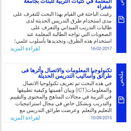
المهارة.
المعلمة في كليات التربية للبنات بجامعة
شقراء
Email
Twitter
Facebook
WhatsApp
رغبت الباحثة في القيام بهذا البحث للتعرف على
مدى استخدام طرق التدريس الحديثة لدى
طالبات التدريب الميداني والتعرف على
الصعوبات التي تواجه الطالبة المعلمة عند
استخدام هذه الطرق، وتحديدها بأسلوب علمي؛
للتمكن من إيجاد حلول مناسبة تعين على التغلب
لقراءة المزيد
16-02-2017
عليها، وبهدف تفعيل دور التدريب الميداني
وتحسين برامجه عن طريق تطبيق طرق
التدريس الحديثة لما لها من انعكاس إيجابي على
تكنولوجيا المعلومات والاتصال وأثرها فى
العملية التعليمية، والتي بدورها ترفع من مستوى
ملخص
طرائق وأساليب التدريس الحديثة
أداء الطالب المعلم. وعليه، يمكن تلخيص مشكلة
في هذه البحث تم تعريف تكنولوجيا الاتصال
البحث بالسؤال الرئيس الأتي: ما مدى استخدام
والمعلومات(ICT) وبيان أهميتها وكيفية تطبيقها
طرق التدريس الحديثة في التدريب الميداني من
في التربية في مجالات المناهج والمحتوى والتقييم
وجهة نظر الطالبة المعلمة؟
والتدريب وبشكل خاص في مجال استراتيجيات
التعليم والتعلم. وعرضت طرائق التدريس مع
Email
Twitter
Facebook
WhatsApp
أساليب التعليم المدعمة بتكنولوجيا الاتصال
لقراءة المزيد
10-09-2015
والمعلومات والأنواع المختلفة من برامج الإعلام
المتعدد مثل البريد الإلكتروني، والتمثيل، وحل