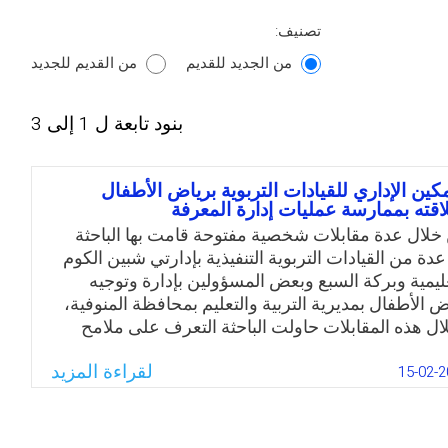
تصنيف:
من الجديد للقديم
من القديم للجديد
بنود تابعة ل 1 إلى 3
مكين الإداري للقيادات التربوية برياض الأطفال
اقته بممارسة عمليات إدارة المعرفة
خلال عدة مقابلات شخصية مفتوحة قامت بها الباحثة
عدة من القيادات التربوية التنفيذية بإدارتي شبين الكوم
عليمية وبركة السبع وبعض المسؤولين بإدارة وتوجيه
ض الأطفال بمديرية التربية والتعليم بمحافظة المنوفية،
ال هذه المقابلات حاولت الباحثة التعرف على ملامح
ع التمكين الإداري للقيادات التربوية برياض الأطفال،
لقراءة المزيد
لك ممارسات عمليات إدارة المعرفة بالروضات، وقد
15-02-2
ظت من نتائج المقابلات أن واقع التمكين الإداري غير
عّل بشكل كاف، وكذلك إدارة المعرفة وعملياتها لا
رس كما ينبغي لها في رياض الأطفال، وهذا ما دفعها