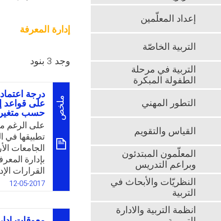
إعداد المعلّمين
إدارة المعرفة
التربية الخاصّة
وجد 3 بنود
التربية في مرحلة
الطفولة المبكرة
درجة اعتماد ا
ملخص
التطور المهني
على قواعد إد
حسب متغيرا
على الرغم من 
القياس والتقويم
تطبيقها في ا
الجامعات الأ
المعلّمون المبتدئون
بإدارة المعرف
وبراعم التدريس
القرارات الإد
النظريّات والأبحاث في
هذا الموضوع،
12-05-2017
التربية
متمثلة بإدارا
والتواصل فيم
انظمة التربية والادارة
مختلف المستو
معوقات إدار