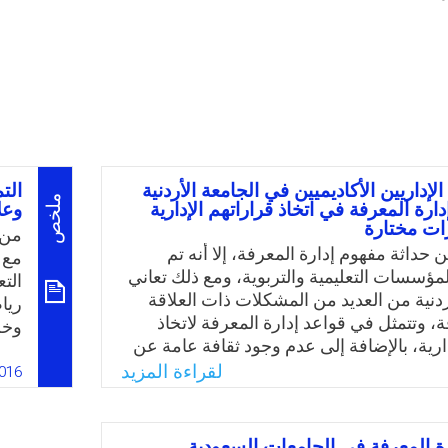
لإداريين الأكاديميين في الجامعة الأردنية
الت
ملخص
ارة المعرفة في اتخاذ قراراتهم الإدارية
وعل
ت مختارة
من 
حداثة مفهوم إدارة المعرفة، إلا أنه تم
مع 
لمؤسسات التعليمية والتربوية، ومع ذلك تعاني
الت
ردنية من العديد من المشكلات ذات العلاقة
ريا
ة، وتتمثل في قواعد إدارة المعرفة لاتخاذ
وخل
ارية، بالإضافة إلى عدم وجود ثقافة عامة عن
واق
 أضف إلى ذلك عدم اهتمام الجامعات الأردنية
لقراءة المزيد
وكذ
016
تها والتشجيع على العمل الجماعي والتكاتف
لاح
ا بين الجامعات وفيما بين الموظفين على
مُف
يات الإدارية، ويمكن القول أن الجامعات بما
تما
ة المعرفة في الجامعات السعودية