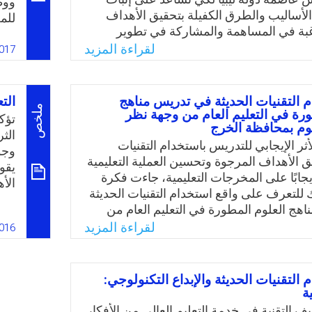
ووظ
الت
لأساليب والطرق الكفيلة بتحقيق الأهداف
للم
الم
بة في المساهمة والمشاركة في تطوير
الإ
 يتسنى لها تقديم ما هو أفضل دائمًا سواء
لقراءة المزيد
واض
017
تمع.
الط
وبن
Email
Twitter
Faceboo
Whats
وال
م التقنيات الحديثة في تدريس مناهج
الت
ملخص
ورة في التعليم العام من وجهة نظر
الت
تؤك
وم بمحافظة الخرج
من 
الث
لأثر الإيجابي للتدريس باستخدام التقنيات
وجو
ق الأهداف المرجوة وتحسين العملية التعليمية
يقو
جابًا على المخرجات التعليمية، جاءت فكرة
الأ
 للتعرف على واقع استخدام التقنيات الحديثة
مجت
هج العلوم المطورة في التعليم العام من
تتح
مات العلوم بمحافظة الخرج في المملكة
لقراءة المزيد
016
استع
ودية من حيث توافرها وواقع استخدامها،
الإن
التقنيات بمناهج العلوم المطورة والصعوبات
علمات العلوم في استخدام التقنيات في
 التقنيات الحديثة والإبداع التكنولوجي:
العلوم المطورة، بالإضـافة إلى ندرة
ة
ي تتناول استخدام التقنيات الحديثة في تدريس
 التقنية في خدمة التعليم العالي من الأفكار