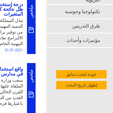
التربوية
المعلمين ومت
درجة إستخدا
وتجاوز المشك
ملخص
ظل جائحة كو
تكنولوجيا وحوسبة
المتغيرات
للمضي قدمًا 
استخدام المع
تبذل المملكة
المدارس بمدين
طرق التدريس
التنمية المهني
من توفير برام
k
App
الالبرامج تع
مؤتمرات وأحداث
المهنية الخاص
التدريبية الم
01-01-2021
والمكان لطبيع
بالإضافة إلى
للمعلم حديث 
واقع استخدا
البرامج المت
ملخص
في مدارس م
عودة لبحث سابق
والضعـف الذي 
سعت وزارة الت
الخدمة، حيـث
إظهار تاريخ البحث
الملقاة عليه
بها، وتدني مس
القرن الحالي
ومحدوديـة ال
العديد من الت
خـلال تقنيـات
باعتبارها فر
التربوية بجمي