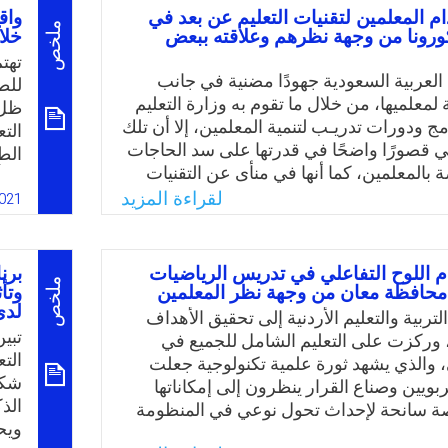
ابعتهم ومساعدتهم على تطوير أنفسهم
م المعلمين لتقنيات التعليم عن بعد في
واق
لات التي تواجههم؛ وهذا ما دفع الباحث
ملخص
رونا من وجهة نظرهم وعلاقته ببعض
خلا
ضمن إطار المنهج العلمي لدراسة واقع
تهت
لمين للتكنولوجيا من وجهة نظر مديري
 العربية السعودية جهودًا مضنية في جانب
للط
ة اللاذقية السورية.
ة لمعلميها، من خلال ما تقوم به وزارة التعليم
ج ودورات تدريـب لتنمية المعلمين، إلا أن تلك
الت
Email
Twitter
Faceboo
Whats
اني قصورًا واضحًا في قدرتها على سد الحاجات
الط
ة بالمعلمين، كما أنها في منأى عن التقنيات
الم
ستحدثة، كما أنها تهمل عنصر مناسبة الزمان
لقراءة المزيد
كور
021
ة العملية التدريبية في الجانب التربوي،
وزا
 عدم وجود توجه واضح وصريح يولي اهتماما
نظر
الخبرة يعمل على تجنـب محدودية تأثير
منظ
م اللوح التفاعلي في تدريس الرياضيات
برن
بعة لإعداده، بجانـب تدني مستويات الخريجين
ملخص
حافظة معان من وجهة نظر المعلمين
وتأ
الد
تعانيـه عمليـة تدريـب المعلمين أثناء
لدى
بُع
ربية والتعليم الأردنية إلى تحقيق الأهداف
 تتسم البرامج التدريبية بضعف برامج الإعداد
تبي
يرا
ا، وركزت على التعليم الشامل للجميع في
تويات التخطيـط لها، وقصور تنفيذهـا،
الت
، والذي يشهد ثورة علمية تكنولوجية جعلت
ـدورات التدريبيـة، وعلى وجـه الخصـوص مـن
شكل
ربويين وصناع القرار ينظرون إلى إمكاناتها
 الاتصـال المسـتحدثة.
الذ
صة سانحة لإحداث تحول نوعي في المنظومة
ويح
ع مدخلاتها ومخرجاتها. ومن التوجهات التي تم