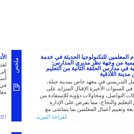
 المعلمين للتكنولوجيا الحديثة في خدمة
الأ
ملخص
عليمية من وجهة نظر مديري المدارس:
لقد
ة في مدارس الحلقة الثانية من التعليم
إلى
دينة اللاذقية
أسب
ل التدريسي في معهد خاص بمدينة جبلة،
في 
ي السنوات الأخيرة الإقبال المتزايد على
معا
ت التواصل، ومحاولات دؤوبة للإستفادة من
كام
التعليم والنجاح، مما يفرض على الإدارة
تقن
بعة وتقييم أعمال المعلمين بما يتماشى مع
الب
صر الحديث لرفع كفاءة التعليم وفاعليته،
لقراءة المزيد
021
الأب
دارة هي بمثابة قدوة للمعلمين والأساس في
بشر
ر. فمن أهم وظائف الإدارة المدرسية توجيه