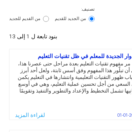
تصنيف:
من الجديد للقديم
من القديم للجديد
بنود تابعة ل 1 إلى 13
دوار الجديدة للمعلم في ظل تقنيات التعليم
 مر مفهوم تقنيات التعليم بعدة مراحل حتى عصرنا هذا،
 أن تبلّور هذا المفهوم وفق أسس ثابتة، ولعل أحد أبرز
اب ظهور التقنيات التعليمية وانتشارها في التعليم يكمن
السعي من أجل تحسين عملية التعليم، وهي في أوسع
نيها تشمل التخطيط والإعداد والتطوير والتنفيذ وتقويمًا
لًا للعملية التعليمية من مختلف جوانبها، من خلال وسائل
ية متنوعة، تعمل جميعها وبشكل منسجم مع العناصر
شرية لتحقيق أهداف التعليم، أي أن تقنيات التعليم تشمل
لقراءة المزيد
01-01-2
عاد الأتية: عمليات إجرائية، ووسائل تقنية، وعناصر
ية.