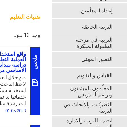
إعداد المعلّمين
تقنيات التعليم
التربية الخاصّة
وجد 13 بنود
التربية في مرحلة
الطفولة المبكرة
واقع استخدام
ملخص
التطور المهني
العملية الت
دراسة ميداني
الأساسي من م
القياس والتقويم
من خلال العم
لاحظ الباحث ف
المعلّمون المبتدئون
استخدام شبكا
وبراعم التدريس
خدماتها لدعم 
المدرسية متا
النظريّات والأبحاث في
تكنولوجيا الع
التربية
01-05-2023
خاصة وأن الإ
انظمة التربية والادارة
عملية التطوي