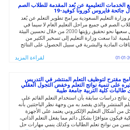
Email
Twitter
Facebook
WhatsApp
ع الخدمات التعليمية عن بُعد المقدمة للطلاب الصم
ل جائحة فايروس كورونا كوفيد-19
م وزارة التعليم السعودية ببرامج تطوير التعلم عن بُعد
لاب الصم في جميع مراحل التعليم العام لا سيما في
ظل سعيها نحو تحقيق رؤيتها 2030 من خلال تحسين البيئة
عليمية. لذا سعت وزارة التعليم إلى تسخير الكثير من
اقات المادية والبشرية في سبيل الحصول على النتائج
أمولة في ميدان تعليم الصم في ظل جائحة فايروس
لقراءة المزيد
ونا. وللوقوف على واقع الخدمات التعليمية التي توفرها
01-01-2
رة التعليم للطلاب الصم سواءً بمدارسهم أو عن بُعد
ًا لجائحة كورونا، يجب القيام بالتقويم المستمر لها ومن
ور المعلمين لهؤلاء الطلاب. وعليه تمثلت مشكلة
امج مقترح لتوظیف التعلم المنتشر في التدریس
ثیره على تنمیة نواتج التعلم وخفض التجول العقلي
راسة بوجود الحاجة لمعرفة واقع الخدمات التعليمية عن
 طالبات كلیة التربیة جامعة طیبة
د المقدمة للطلاب الصم خلال جائحة فايروس كورونا كما
ن نتائج دراسات سابقة بأن استخدام التعلم القائم على
ها المعلمون والمعلمات.
علم المنتشر والذي يقصد به من وجهة نظر الباحثتين بأنه
Email
Twitter
Facebook
WhatsApp
 من أشكال التعليم الإلكتروني يعتمد على الأجهزة
كية فيكون متوافرًا بشكل دائم مما يفعل التعلم الذاتي،
سن من نواتج تعلم الطالبات وكذلك ينمي مهارات حل