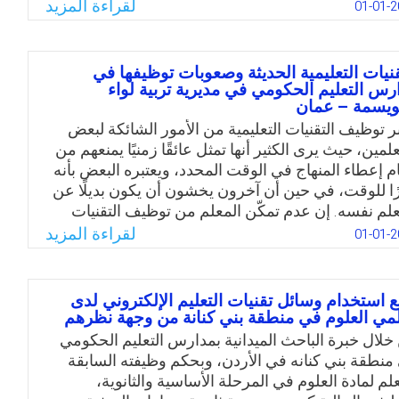
شكلات وصنع القرار ويحسن من تجربة التعلم، وعليه
لقراءة المزيد
01-01-2
ل الباحثتان وتتوقع بأن تقديم برنامج مقترح لتوظيف
علم المنتشر في التدريس وتأثيره على تنمية نواتج التعلم
ض التجول العقلي لدى طالبات كلية التربية بجامعة
قنيات التعليمية الحديثة وصعوبات توظيفها في
ة في المدينة المنورة، ويقصد بالتجول العقلي التحول
رس التعليم الحكومي في مديرية تربية لواء
ويسمة – عمان
لقائي في الانتباه من المهمة الأساسية الى أفكار أخرى
لية أو خارجية وهذه الأفكار قد تكون مرتبطة بالمهمة
بر توظيف التقنيات التعليمية من الأمور الشائكة لبعض
ساسية أو غير مرتبطة.
لمين، حيث يرى الكثير أنها تمثل عائقًا زمنيًا يمنعهم من
ام إعطاء المنهاج في الوقت المحدد، ويعتبره البعض بأنه
Email
Twitter
Facebook
WhatsApp
ًا للوقت، في حين أن آخرون يخشون أن يكون بديلًا عن
علم نفسه. إن عدم تمكّن المعلم من توظيف التقنيات
وفرة لديه يمثل عائقًا في عملية التعليم. لقد تغير دور
لقراءة المزيد
01-01-2
علم وبدلًا من أن يكون مُلقنًا للطالب أصبح مشاركًا له في
لية التعليمية، ومن واقع متابعة أداء المعلمين
معلمات في الغرفة الصفية من قبل الباحثة لاحظت قلة
ع استخدام وسائل تقنيات التعليم الإلكتروني لدى
هتمام بتوظيف التقنيات، مما يشكل عبئًا نفسيًا على
مي العلوم في منطقة بني كنانة من وجهة نظرهم
علم الذي يستأثر غالبًا بالحديث ويمنع الطالب من الفائدة
خلال خبرة الباحث الميدانية بمدارس التعليم الحكومي
لمية التي يُمكن أن يجنيها من مشاركته في الدرس.
منطقة بني كنانه في الأردن، وبحكم وظيفته السابقة
يه، جاءت رغبة الباحثة بإجراء الدراسة الحالية والتي
لم لمادة العلوم في المرحلة الأساسية والثانوية،
 لتحديد المعوقات التي تواجه المعلم في توظيف