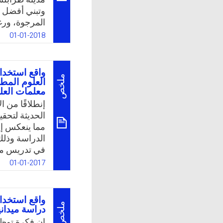
وتبني أفضل ا
المرجوة، ورغ
الجامعات حتى
01-01-2018
للفرد أو للمج
k
App
واقع استخدا
ملخص
العلوم المط
معلمات العل
إنطلاقًا من ا
الحديثة لتحقي
مما ينعكس إي
الدراسة وذلك
في تدريس منا
وجهة نظر معل
01-01-2017
العربية السع
ومدى ارتباط 
التي تواجه م
واقع استخدام
تدريس مناهج 
ملخص
دراسة ميداني
الدراسات الت
إن فكرة توظيف