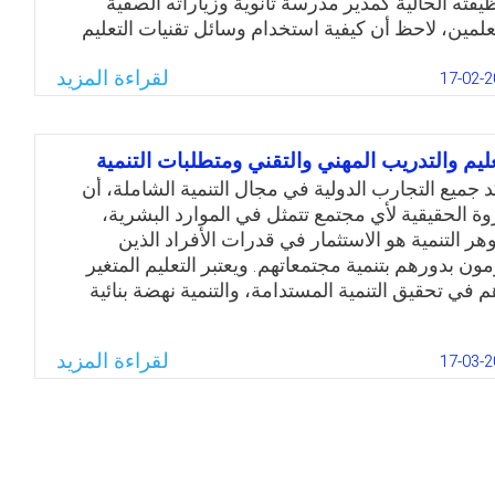
يفته الحالية كمدير مدرسة ثانوية وزياراته الصفية
قنيات التعليمية في المدارس الحكومية من وجهة نظر
علمين، لاحظ أن كيفية استخدام وسائل تقنيات التعليم
علم في مدارس لواء القويسمة بمحافظة عمان.
لكتروني بشكلها الواسع في عملية التعليم والتعلم غير
لقراءة المزيد
حة لدى غالبية معلمي العلوم؛ مما يحرم الكثير من
17-02-2
Email
Twitter
Facebook
WhatsApp
لبة من الخدمات والفوائد التي يجنونها من تلك التقنيات.
اءًا عليه جاءت رغبة الباحث في إجراء الدراسة الحالية
تي سعت إلى معرفة واقع استخدام وسائل تقنيات
عليم والتدريب المهني والتقني ومتطلبات التنمية
عليم الإلكتروني لدى معلمي العلوم في منطقة بني كنانة
د جميع التجارب الدولية في مجال التنمية الشاملة، أن
وجهة نظرهم
روة الحقيقية لأي مجتمع تتمثل في الموارد البشرية،
هر التنمية هو الاستثمار في قدرات الأفراد الذين
Email
Twitter
Facebook
WhatsApp
مون بدورهم بتنمية مجتمعاتهم. ويعتبر التعليم المتغير
هم في تحقيق التنمية المستدامة، والتنمية نهضة بنائية
معية شاملة متكاملة هدفها وصانعها هو الإنسان، الذي
مل المؤسسات التربوية والتعليمية مهمة توجيهه وفق
لقراءة المزيد
17-03-2
داداته وقدراته وميوله واتجاهاته. وقد بدأ الارتباط بين
سان والتنمية مع بداية وجود الخليقة.
Email
Twitter
Facebook
WhatsApp