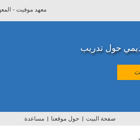
معهد موفيت - المعهد
اديمي حول تدريب
ث
صفحة البيت
حول موقعنا
مساعدة