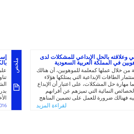
حي وعلاقته بالحل الإبداعي للمشكلات لدى
إسه
ملخص
وبين في المملكة العربية السعودية
بال
ة من خلال عملها كمعلمة للموهوبين، أن هنالك
على
ثمار الطاقات الإبداعية التي يمتلكها هؤلاء
تنا
ما مهارة حل المشكلات، على اعتبار أن الإبداع
الشخ
الخصائص النمائية التي تميزهم عن أقرانهم
بدر
ليه فهنالك ضرورة للعمل على تضمين المناهج
الأ
وجهة للموهوبين أنشطة تعتمد أسلوب تقديم
الع
لقراءة المزيد
016
 واقعية تتطلب حلولًا أصيلة مبتكرة. ومن
علم
ا للأدب التربوي في العالم العربي بشكل عام،
جعل
العربية السعودية بشكل خاص، تبين لها عدم
تسا
تناولت موضوعات الذكاء الروحي وعلاقته
في 