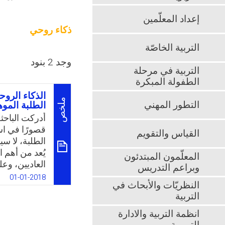
إعداد المعلّمين
ذكاء روحي
التربية الخاصّة
وجد 2 بنود
التربية في مرحلة
الطفولة المبكرة
الذكاء الرو
ملخص
التطور المهني
الطلبة الموه
أدركت الباحث
قصورًا في است
القياس والتقويم
الطلبة، لا سي
يُعد من أهم 
المعلّمون المبتدئون
العاديين، وع
وبراعم التدريس
والبرامج الم
01-01-2018
النظريّات والأبحاث في
مشاكل حقيقية
التربية
خلال مراجعته
وفي المملكة 
انظمة التربية والادارة
وجود دراسات 