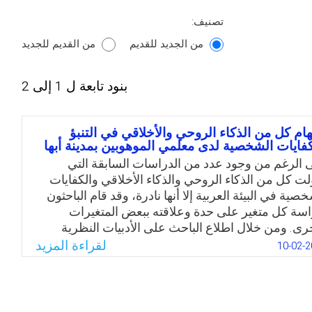
تصنيف:
من الجديد للقديم
من القديم للجديد
بنود تابعة ل 1 إلى 2
ام كل من الذكاء الروحي والأخلاقي في التنبؤ
كفايات الشخصية لدى معلمي الموهوبين بمدينة أبها
 الرغم من وجود عدد من الدراسات السابقة التي
ولت كل من الذكاء الروحي والذكاء الأخلاقي والكفايات
صية في البيئة العربية إلا أنها نادرة، وقد قام الباحثون
اسة كل متغير على حدة وعلاقته ببعض المتغيرات
خرى. ومن خلال اطلاع الباحث على الأدبيات النظرية
المية والعربية ذات الصلة بالموضوع لم يجد في حدود
لقراءة المزيد
10-02-2
ه دراسة واحدة تناولت هذه المتغيرات مجتمعه، مما
ه يأمل بأن يكون هذا البحث إضافة علمية جديدة، وبأن
عد نتائجه متخذي القرار في المملكة العربية السعودية
تحديد معايير جديدة لاختيار معلمي الموهوبين، وعدم