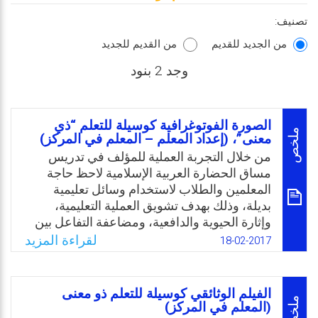
تصنيف:
من الجديد للقديم
من القديم للجديد
وجد 2 بنود
الصورة الفوتوغرافية كوسيلة للتعلم “ذي
ملخص
معنى”، (إعداد المعلم – المعلم في المركز)
من خلال التجربة العملية للمؤلف في تدريس
مساق الحضارة العربية الإسلامية لاحظ حاجة
المعلمين والطلاب لاستخدام وسائل تعليمية
بديلة، وذلك بهدف تشويق العملية التعليمية،
وإثارة الحيوية والدافعية، ومضاعفة التفاعل بين
الطالب والمعلم، فاستخدم الصور الفوتوغرافية
لقراءة المزيد
18-02-2017
كوسيلة للتعلم “ذو معنى”، وبهذا فتح أمام الطلبة
آفاقا جديدة في طرق وأساليب التدريس البديلة،
النشطة والفعالة. تعتبر الصورة الفوتوغرافية على
الفيلم الوثائقي كوسيلة للتعلم ذو معنى
أنواعها المختلفة، وسيلة للتوثيق وللتعلم “ذي
ملخص
(المعلم في المركز)