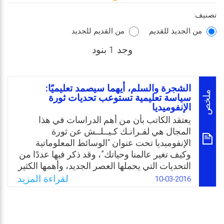
تصنيف:
من الجديد للقديم
من القديم للجديد
وجد 1 بنود
الشجرة والسلم، أيهما سيصمد تعليميًا:
ملخص
سياسة تعليمية تستوعب تحديات ثورة
الإنفوميديا
يعتقد الكاتب بأن من أهم الدراسات في هذا
المجال هي لفـرانـك كـيــلــش عن ثورة
الإنفوميديا تحت عنوان “الوسائط المعلوماتية
وكيف تغير عالمنا وحياتك”، وقد ذكر فيها عددًا من
التحديات التي يحملها العصر الجديد، وأهمها الكثير
من تكنولوجيا الوسائط الإعلامية التي تلقي
لقراءة المزيد
10-03-2016
بظلالها على كل شيء في واقعنا، وهي التي
تستدعي إعادة النظر في كل ممارساتنا، ومنها
واقعنا التعليمي، وضرورة استجابته وتكيفه مع
معطيات عصر الإعلام والتقنية. ويعتقد جازمًا بأن