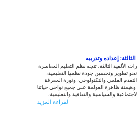
الثالثة: إعداده وتدريبه
 الألفية الثالثة، تتجه نظم التعليم المعاصرة
حو تطوير وتحسين جودة نظمها التعليمية،
لتقدم العلمي والتكنولوجي، وثورة المعرفة
وهيمنة ظاهرة العولمة على جميع نواحي حياتنا
لاجتماعية والسياسية والثقافية والتعليمية،
غيرات العلمية على صعيد المعرفة التربوية
لقراءة المزيد
التدريس وتكنولوجيا التعليم وما يحمله
كة المعلومات الدولية” من رسائل ثقافية
جة لكل ذلك، أصبحت مهمة كليات التربية غاية
وأصبح دورها لا يقتصر على إعداد المعلم
بل تأهيل المعلم قبل الالتحاق بمهنة