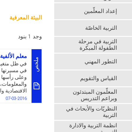
إعداد المعلّمين
البيئة المعرفية
التربية الخاصّة
وجد 1 بنود
التربية في مرحلة
الطفولة المبكرة
معلم الألفية 
ملخص
التطور المهني
في ظل متغيرات
في مسيرتها ن
وعلى رأسها ا
القياس والتقويم
والمعلومات، 
الاقتصادية وا
المعلّمون المبتدئون
وفي ضوء المت
وبراعم التدريس
07-03-2016
واستراتيجيات 
النظريّات والأبحاث في
الإنترنت “شب
التربية
وعلمية. ونتي
في الصعوبة، 
انظمة التربية والادارة
وتكوينه فقط؛ 