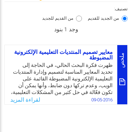
تصنيف:
من الجديد للقديم
من القديم للجديد
وجد 1 بنود
معايير تصميم المنتديات التعليمية الإلكترونية
ملخص
المضبوطة
ظهرت فكرة البحث الحالي، في الحاجة إلى
تحديد المعايير المناسبة لتصميم وإدارة المنتديات
التعليمية الإلكترونية المضبوطة القائمة على
الويب، وعدم تركها دون ضابط، وأنها يمكن أن
تكون فعّالة في حل كثير من المشكلات التعليمية،
إذا أحسن تصميمها واستخدامها، وإداراتها، والتي
لقراءة المزيد
09-05-2016
أمكن صياغتها في السؤال الرئيس الآتي: ما هي
معايير تصميم المنتديات التعليمية الإلكترونية
المضبوطة؟ وللإجابة عن السؤال الرئيس سعى
الباحث إلى الإجابة عن الاسئلة الفرعية الآتية: ما