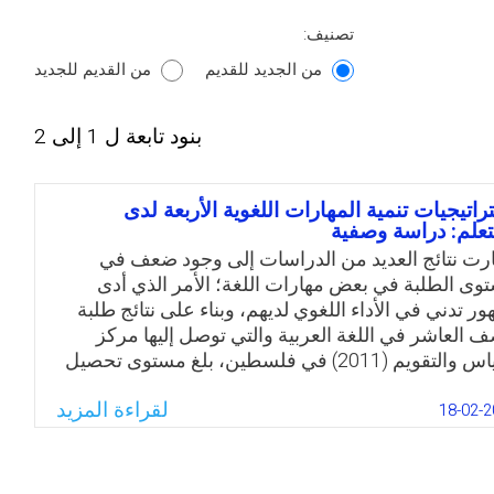
تصنيف:
من الجديد للقديم
من القديم للجديد
بنود تابعة ل 1 إلى 2
راتيجيات تنمية المهارات اللغوية الأربعة لدى
تعلم: دراسة وصفية
رت نتائج العديد من الدراسات إلى وجود ضعف في
وى الطلبة في بعض مهارات اللغة؛ الأمر الذي أدى
ور تدني في الأداء اللغوي لديهم، وبناء على نتائج طلبة
ف العاشر في اللغة العربية والتي توصل إليها مركز
القياس والتقويم (2011) في فلسطين، بلغ مستوى تحصيل
طلبة الصف العاشر في مجال فهم المقروء (66%). كما
لقراءة المزيد
نت النتائج وجود تدني في مهارات الاستيعاب القرائي
18-02-2
 معرفة معاني كلمات وردت في النص، وإبداء رأي في
موقف معين. وبينت دراسة الرويلي (2008)، وجود ضعف
المستوى الكلي للأداء في مهارات فهم المقروء لدى