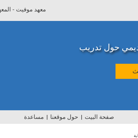
معهد موفيت - المعهد
اديمي حول تدريب
ث
صفحة البيت
حول موقعنا
مساعدة
بة