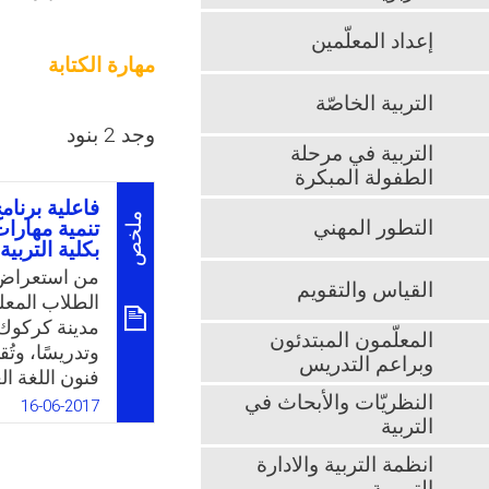
إعداد المعلّمين
مهارة الكتابة
التربية الخاصّة
وجد 2 بنود
التربية في مرحلة
الطفولة المبكرة
فاعلية برنام
ملخص
التطور المهني
تنمية مهارات
بكلية التربية
من استعراض ا
القياس والتقويم
الطلاب المعلم
مدينة كركوك ف
المعلّمون المبتدئون
وتدريسًا، وتُ
وبراعم التدريس
فنون اللغة ال
النظريّات والأبحاث في
وهذا ما أكدته
16-06-2017
التربية
والدراسة الاس
الكتابة الإب
انظمة التربية والادارة
اللغة العربي