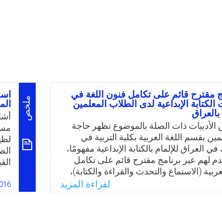
ج مقترح قائم على تكامل فنون اللغة في
است
ملخص
 الكتابة الإبداعية لدى الطلاب المعلمين
الم
 بالعراق
أشا
لأدبيات ذات الصلة بالموضوع تظهر حاجة
مست
ين بقسم اللغة العربية بكلية التربية في
لظه
ي العراق للإلمام بالكتابة الإبداعية مفهومًا،
الص
قدم لهم عبر برنامج مقترح قائم على تكامل
عربية (الاستماع والتحدث والقراءة والكتابة)،
 الدراسات السابقة، والملاحظة الميدانية،
لقراءة المزيد
وبي
016
تطلاعية التي قام بها الباحث حول أهمية
مثل
داعية للطلاب عامة والطلاب المعلمين قسم
ة خاصة، ويمكن تحديد مشكلة البحث في
في 