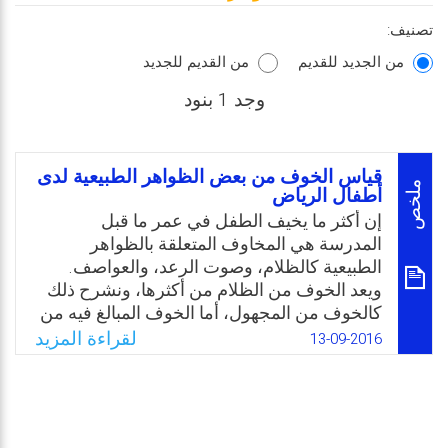
تصنيف:
من الجديد للقديم
من القديم للجديد
وجد 1 بنود
قياس الخوف من بعض الظواهر الطبيعية لدى
ملخص
أطفال الرياض
إن أكثر ما يخيف الطفل في عمر ما قبل
المدرسة هي المخاوف المتعلقة بالظواهر
الطبيعية كالظلام، وصوت الرعد، والعواصف.
ويعد الخوف من الظلام من أكثرها، ونشرح ذلك
كالخوف من المجهول، أما الخوف المبالغ فيه من
الظلام لارتباطه بخرافات وذكريات مخيفة
لقراءة المزيد
13-09-2016
كالغولة والعفاريت والجن، وكل ما ينسجه خيال
الطفل، فهو نتيجة لقصص وملاحظات ممن حوله
من الكبار، وتذكر أحيانًا كمداعبة للطفل. ولذا
تتوقع الباحثة الفائدة العملية لدراستها والتي يمكن