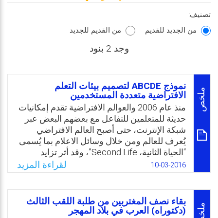
تصنيف:
من الجديد للقديم
من القديم للجديد
وجد 2 بنود
نموذج ABCDE لتصميم بيئات التعلم
ملخص
الافتراضية متعددة المستخدمين
منذ عام 2006 والعوالم الافتراضية تقدم إمكانيات
حديثة للمتعلمين للتفاعل مع بعضهم البعض عبر
شبكة الإنترنت، حتى أصبح العالم الافتراضي
يُعرف للعالم ومن خلال وسائل الاعلام بما يُسمى
“الحياة الثانية، Second Life”، وقد أثر تزايد
الاهتمام بهذه البيئات الافتراضية الجديدة إلى أن
لقراءة المزيد
10-03-2016
أصبح لها أكثر من عشرة مليون مستخدم جديد
مسجلين فيها عبر الشبكة، واكشفوا الإمكانيات
الرائعة للتفاعل مع بعضهم البعض في عالم عادي
بقاء نصف المغتربين من طلبة اللقب الثالث
وثلاثي الأبعاد. فما هي هذه العوالم؟ وكيف تم
ملخص
(دكتوراه) العرب في بلاد المهجر