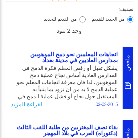
تصنيف:
من الجديد للقديم
من القديم للجديد
وجد 2 بنود
اتجاهات المعلمين نحو دمج الموهوبين
ملخص
بمدارس العاديين في مدينة بغداد
يشكل تقبل أو رفض المعلم فكرة الدمج في
المدارس العادية أساس نجاح عملية دمج
الموهوبين، لذا فان معرفة اتجاهات المعلم نحو
عملية الدمج لا بد من ان تزود بما يتنبأ به
المستقبل حول نجاح أو فشل عملية الدمج في
المدارس العادية. فإذا كان اتجاه المعلم إيجابيا،
لقراءة المزيد
03-03-2015
وهذا يعني بأنه يؤيد هذه الخطوة وانه مستعد لأن
يبذل قصارى جهده في سبيل تنمية واكتشاف
مواهب وقدرات هذه الفئة من الطلبة، أما اذا كان
بقاء نصف المغتربين من طلبة اللقب الثالث
اتجاه المعلمين سلبيًا نحو دمج الموهوبين فلا بد
ملخص
(دكتوراه) العرب في بلاد المهجر