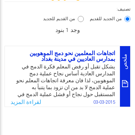
تصنيف:
من الجديد للقديم
من القديم للجديد
وجد 1 بنود
اتجاهات المعلمين نحو دمج الموهوبين
ملخص
بمدارس العاديين في مدينة بغداد
يشكل تقبل أو رفض المعلم فكرة الدمج في
المدارس العادية أساس نجاح عملية دمج
الموهوبين، لذا فان معرفة اتجاهات المعلم نحو
عملية الدمج لا بد من ان تزود بما يتنبأ به
المستقبل حول نجاح أو فشل عملية الدمج في
المدارس العادية. فإذا كان اتجاه المعلم إيجابيا،
لقراءة المزيد
03-03-2015
وهذا يعني بأنه يؤيد هذه الخطوة وانه مستعد لأن
يبذل قصارى جهده في سبيل تنمية واكتشاف
مواهب وقدرات هذه الفئة من الطلبة، أما اذا كان
اتجاه المعلمين سلبيًا نحو دمج الموهوبين فلا بد