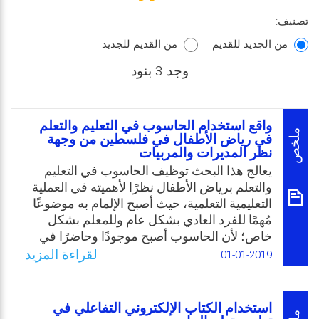
تصنيف:
من الجديد للقديم
من القديم للجديد
وجد 3 بنود
واقع استخدام الحاسوب في التعليم والتعلم
ملخص
في رياض الأطفال في فلسطين من وجهة
نظر المديرات والمربيات
يعالج هذا البحث توظيف الحاسوب في التعليم
والتعلم برياض الأطفال نظرًا لأهميته في العملية
التعليمية التعلمية، حيث أصبح الإلمام به موضوعًا
مُهمًا للفرد العادي بشكل عام وللمعلم بشكل
خاص؛ لأن الحاسوب أصبح موجودًا وحاضرًا في
مؤسساتنا التعليمية وفي جميع شؤون حياتنا،
لقراءة المزيد
01-01-2019
وتحاول الدراسة رصد واقع استخدام الحاسوب
في مؤسسات رياض الأطفال من وجهة نظر
مديرات ومربيات رياض الأطفال في محافظة
استخدام الكتاب الإلكتروني التفاعلي في
سلفيت في فلسطين، إضافة للبحث عن معوقات