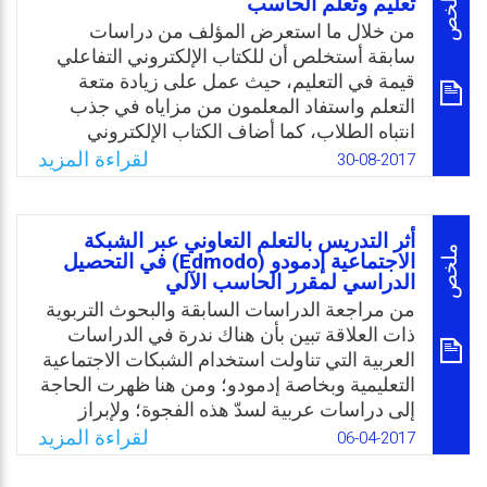
ملخص
تعليم وتعلم الحاسب
استخدام الحاسوب في التعليم والتعلم في مرحلة
من خلال ما استعرض المؤلف من دراسات
ما قبل المدرسة.
سابقة أستخلص أن للكتاب الإلكتروني التفاعلي
قيمة في التعليم، حيث عمل على زيادة متعة
Email
Twitter
Facebook
WhatsApp
التعلم واستفاد المعلمون من مزاياه في جذب
انتباه الطلاب، كما أضاف الكتاب الإلكتروني
للتعليم قيمة حقيقية. وحوّل دور المعلم تبدل من
لقراءة المزيد
30-08-2017
مصدر للمعلومات إلى مرشد وميسر للطلاب،
كما وساعد الحكومات على التخفيف من عبء
الطباعة وتكاليفها، وساهم الكتاب التفاعلي في
أثر التدريس بالتعلم التعاوني عبر الشبكة
رفع مستوى التحصيل لدى الطلاب، وعزز الاتجاه
ملخص
الاجتماعية إدمودو (Edmodo) في التحصيل
الإيجابي نحو التعلم.
الدراسي لمقرر الحاسب الآلي
من مراجعة الدراسات السابقة والبحوث التربوية
Email
Twitter
Facebook
WhatsApp
ذات العلاقة تبين بأن هناك ندرة في الدراسات
العربية التي تناولت استخدام الشبكات الاجتماعية
التعليمية وبخاصة إدمودو؛ ومن هنا ظهرت الحاجة
إلى دراسات عربية لسدّ هذه الفجوة؛ ولإبراز
أهمية استخدام المستجدات الحديثة في التعلم
لقراءة المزيد
06-04-2017
التعاوني لتحقيق الجودة المنشودة في العملية
التعليمية؛ كما ويتوقّع أن يبرز هذا البحث أهمية