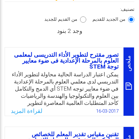
تصنيف:
من الجديد للقديم
من القديم للجديد
وجد 2 بنود
تصور مقترح لتطوير الأداء التدريسى لمعلمى
ملخص
العلوم بالمرحلة الإعدادية فى ضوء معايير
توجة STEM
يمكن اعتبار الدراسة الحالية محاولة لتطوير الأداء
التدريسي لدى معلمي العلوم بالمرحلة الإعدادية
في ضوء معايير توجه STEM أي الدمج والتكامل
بين العلوم والتكنولوجيا والهندسة والرياضيات
كأحد المتطلبات العالمية المعاصرة لتطوير
تدريس العلوم الفعّال؛ وذلك من خلال التعرف
لقراءة المزيد
16-03-2017
على معايير هذا التوجه؛ ومن ثم اشتقاق
مؤشرات الأداء التدريسي التي يمكن ملاحظتها
وقياسها لدى المعلمين، والتعرف على مستوى
تقنين مقياس تقدير المعلم للخصائص
أدائهم التدريسي الفعلي داخل الفصول، وتحديد