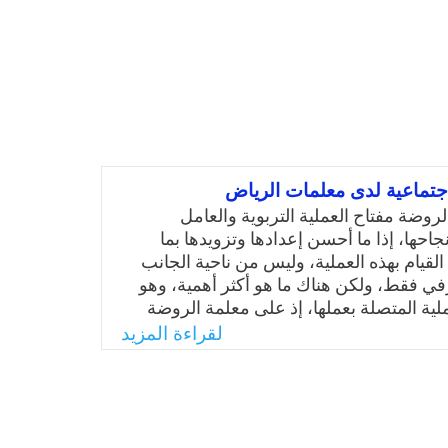
اجتماعية لدى معلمات الرياض
لروضة مفتاح العملية التربوية والعامل
حها، إذا ما أحسن إعدادها وتزويدها بما
لقيام بهذه العملية، وليس من ناحية الجانب
في فقط، ولكن هناك ما هو أكثر أهمية، وهو
لية المتصلة بعملها، إذ على معلمة الروضة
ة والقدرة على التمكن من بيئتها وإدارتها
لقراءة المزيد
 ما أتقنت ذلك فأنه ينعكس إيجابيًا على تفاعلها
تها المحيطة والعكس صحيح، وبما أننا في عصر
ة وتطور التكنولوجيا والتغيرات السريعة فإن
قد تؤثر على المعلمة ويجعلها تفقد زمام
تها من التمكن بالبيئة المحيطة، ولذلك جاءت