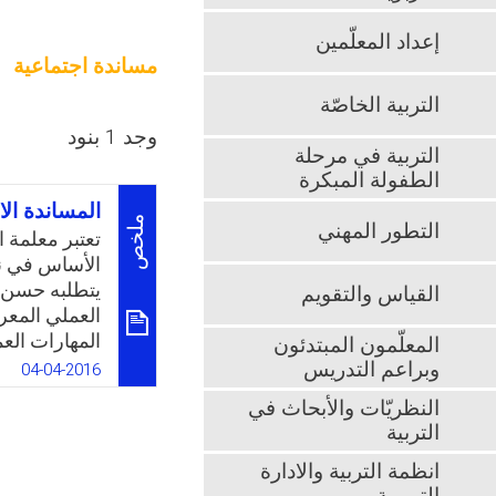
إعداد المعلّمين
مساندة اجتماعية
التربية الخاصّة
وجد 1 بنود
التربية في مرحلة
الطفولة المبكرة
المساندة ال
ملخص
التطور المهني
تعتبر معلمة ا
الأساس في نجا
يتطلبه حسن ا
القياس والتقويم
العملي المعر
المهارات العم
المعلّمون المبتدئون
اكتساب المهار
وبراعم التدريس
04-04-2016
بفعالية، فإذا
النظريّات والأبحاث في
وإدارتها لبيئ
التربية
انفجار المعرف
هذه العوامل 
انظمة التربية والادارة
الأمور في قدر