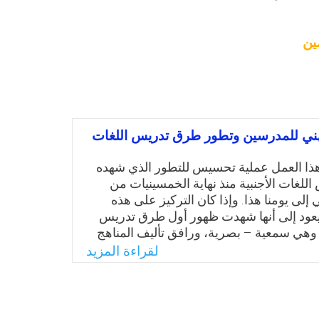
ين
هني للمدرسين وتطور طرق تدريس اللغات
هذا العمل عملية تحسيس للتطور الذي شهده
للغات الأجنبية منذ نهاية الخمسينيات من
إلى يومنا هذا. وإذا كان التركيز على هذه
 يعود إلى أنها شهدت ظهور أول طرق تدريس
ية وهي سمعية – بصرية، ورافق تأليف المناهج
ية تضمين مواد تدخل في إطار ميدان علم
لقراءة المزيد
ي في برنامج تأهيل المدرسين. ومثال على
بية بجامعة طرابلس (ليبيا)، التي كانت تقوم
سين على مستويين وهما، التكوين اللغوي:
ى إكساب المتعلم الكفاءة اللغوية ويدخل هذا