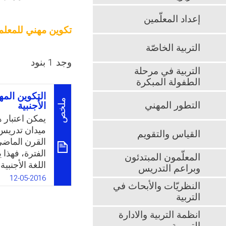
إعداد المعلّمين
تكوين مهني للمعلم
التربية الخاصّة
وجد 1 بنود
التربية في مرحلة
الطفولة المبكرة
التكوين الم
ملخص
التطور المهني
الأجنبية
يمكن اعتبار 
ميدان تدريس ا
القياس والتقويم
القرن الماضي 
الفترة، فهذا
المعلّمون المبتدئون
اللغة الأجنب
وبراعم التدريس
الدراسية عمل
12-05-2016
النظريّات والأبحاث في
النفس التربو
التربية
ذلك كلية التر
بتأهيل المدر
انظمة التربية والادارة
وكان يركز عل