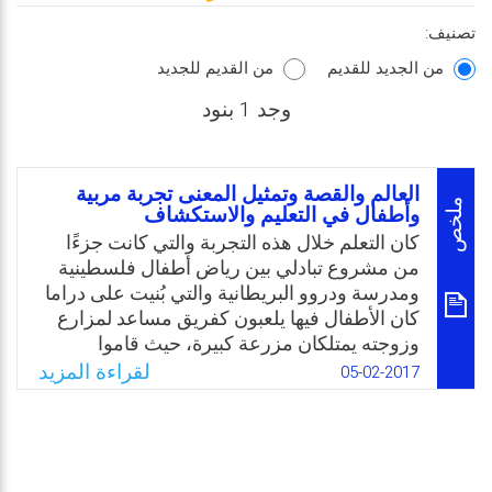
تصنيف:
من الجديد للقديم
من القديم للجديد
وجد 1 بنود
العالم والقصة وتمثيل المعنى تجربة مربية
ملخص
وأطفال في التعليم والاستكشاف
كان التعلم خلال هذه التجربة والتي كانت جزءًا
من مشروع تبادلي بين رياض أطفال فلسطينية
ومدرسة ودروو البريطانية والتي بُنيت على دراما
كان الأطفال فيها يلعبون كفريق مساعد لمزارع
وزوجته يمتلكان مزرعة كبيرة، حيث قاموا
بانخراطات عدة داخل القصة، وحققوا من خلالها
لقراءة المزيد
05-02-2017
تعلمًا غنيًا يقوم على الممارسة الفعلية عبر
استخدام الخيال كأداة، والاستكشاف كوسيلة.
تعلم يقدم المنهاج الذي يحكم المربية ويشغل
تفكيرها بطريقة ممتعة وجاذبة للأطفال، مما