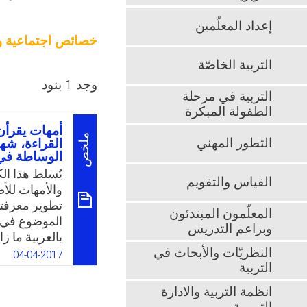
إعداد المعلّمين
خصائص اجتماعية و
التربية الخاصّة
وجد 1 بنود
التربية في مرحلة
الطفولة المبكرة
أمهات يقرأن
ملخص
التطور المهني
القراءة، شها
الوساطة في 
يُسلط هذا الك
القياس والتقويم
والأمهات للأ
تطوير معرفته
المعلّمون المبتدئون
الموضوع في د
وبراعم التدريس
بالعربية ما ز
النظريّات والأبحاث في
تقييم عمليات 
04-04-2017
التربية
وأهميتها في ت
تحويه من تعقي
انظمة التربية والادارة
والاقتصادية ل