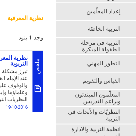
إعداد المعلّمين
نظرية المعرفية
التربية الخاصّة
وجد 1 بنود
التربية في مرحلة
الطفولة المبكرة
نظرية المعرف
ملخص
التطور المهني
التربوية
تبرز مشكلة 
عند الإمام ال
القياس والتقويم
والوقوف على 
وعلماؤها وإبر
المعلّمون المبتدئون
النظريات الت
وبراعم التدريس
من خلال الإج
19-10-2016
النظريّات والأبحاث في
مفهوم نظرية 
التربية
التربوية؟
انظمة التربية والادارة
k
App