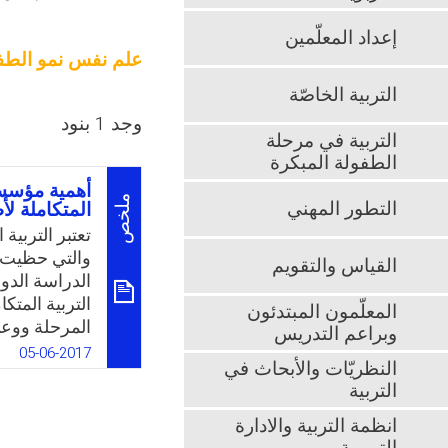
إعداد المعلّمين
علم نفس نمو الط
التربية الخاصّة
وجد 1 بنود
التربية في مرحلة
الطفولة المبكرة
أهمية مؤسسا
ملخص
التطور المهني
المتكاملة ل
تعتبر التربية
والتي حظيت با
القياس والتقويم
الدراسة الدو
التربية المتك
المعلّمون المبتدئون
المرحلة ووع
وبراعم التدريس
وما يمكن لها 
05-06-2017
النظريّات والأبحاث في
الالتحاق بتلك
التربية
تلك المرحلة 
الطفل، وتحقيق
انظمة التربية والادارة
والجسمية وال