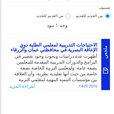
تصنيف:
من الجديد للقديم
من القديم للجديد
وجد 1 بنود
الاحتياجات التدريبية لمعلمي الطلبة ذوي
ملخص
الإعاقة البصرية في محافظتي عمان والزرقاء
أظهرت عدة دراسات وبحوث وجود تقصير في
البرامج والدورات التدريبية المقدمة للمعلمين
بصفة عامة، ولمعلمي التربية الخاصة بصفة
خاصة من حيث أنها تقليدية نظرية، وأن العلاقة
بين مؤسسات التنمية المهنية لمعلمي التربية
الخاصة وبين الواقع التعليمي ضعيفة، وأن الجانب
لقراءة المزيد
14-01-2016
التطبيقي لم يأخذ مكانه في التنمية المهنية. وبناءً
على ذلك برزت الحاجة الملحة في إبراز قضية
معلم التربية الخاصة بشكل عام، ومعلم التربية
الخاصة للمعاقين بصريًا بشكل خاص وتأهيله