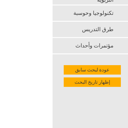
التربوية
الثقة التنظيم
العلاقة بينهما.
تكنولوجيا وحوسبة
k
App
طرق التدريس
مؤتمرات وأحداث
عودة لبحث سابق
إظهار تاريخ البحث