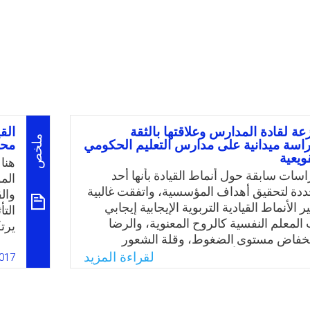
زعة لقادة المدارس وعلاقتها بالثقة
الق
ملخص
دراسة ميدانية على مدارس التعليم الحكومي
محا
ويعية
هنا
سات سابقة حول أنماط القيادة بأنها أحد
المؤ
ددة لتحقيق أهداف المؤسسية، واتفقت غالبية
وال
ير الأنماط القيادية التربوية الإيجابية إيجابي
التأ
المعلم النفسية كالروح المعنوية، والرضا
یرت
نخفاض مستوى الضغوط، وقلة الشعور
الق
فسي، كما ولها تأثير على المتغيرات التنظيمية
لقراءة المزيد
الإ
017
ظيمية والالتزام الوظيفي، والولاء الوظيفي،
الم
مية. وعليه حاول الباحث في هذه الدراسة
یكوّ
ارسة أبعاد القيادة الموزعة، ودرجة توافر
الن