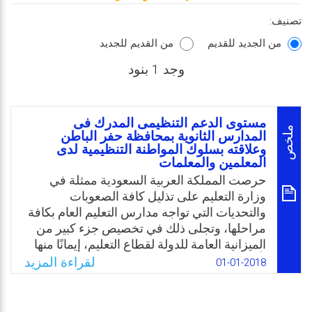
تصنيف:
من الجديد للقديم
من القديم للجديد
وجد 1 بنود
مستوى الدعم التنظيمى المدرك فى
ملخص
المدارس الثانوية بمحافظة حفر الباطن
وعلاقته بسلوك المواطنة التنظيمية لدى
المعلمين والمعلمات
حرصت المملكة العربية السعودية ممثلة في
وزارة التعليم على تذليل كافة الصعوبات
والتحديات التي تواجه مدارس التعليم العام بكافة
مراحلها، وتجلى ذلك في تخصيص جزء كبير من
الميزانية العامة للدولة لقطاع التعليم، إيمانًا منها
بأن المعلم يشكل حجر الزاوية في العملية
لقراءة المزيد
01-01-2018
التعليمية التعلمية، والأساس الذي يقوم عليه نجاح
المدرسة في أداء رسالتها، إلا أن مؤشرات
ومعطيات الواقع لا تزال تشير إلى أوجه قصور