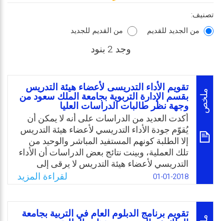
تصنيف:
من الجديد للقديم
من القديم للجديد
وجد 2 بنود
تقويم الأداء التدريسى لأعضاء هيئة التدريس
ملخص
بقسم الإدارة التربوية بجامعة الملك سعود من
وجهة نظر طالبات الدراسات العليا
أكدت العديد من الدراسات على أنه لا يمكن أن
يُقوّم جودة الأداء التدريسي لأعضاء هيئة التدريس
إلا الطلبة كونهم المستفيد المباشر والوحيد من
تلك العملية، وبينت نتائج بعض الدراسات أن الأداء
التدريسي لأعضاء هيئة التدريس لا يرقى إلى
المستوى المطلوب. وبناء على ما تقدم تتضح
لقراءة المزيد
01-01-2018
مشكلة الدراسة الحالية في أن تقويم أعضاء هيئة
التدريس لا يأخذ بعين الاعتبار تقويم الطلبة لأداء
أساتذتهم، كما أن الأداء التدريسي لهم لا يظهر
تقويم برنامج الدبلوم العام في التربية بجامعة
بالمستوى الجيد، وعليه جاءت هذه الدراسة لردم