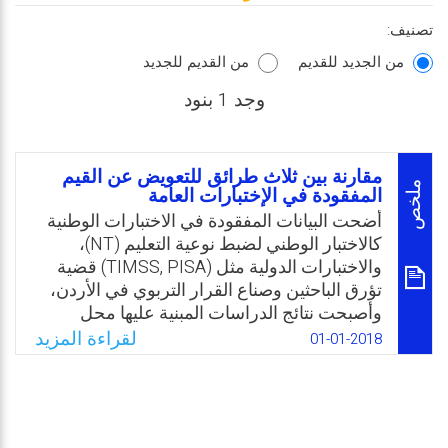
تصنيف:
من الجديد للقديم
من القديم للجديد
وجد 1 بنود
مقارنة بين ثلاث طرائق للتعويض عن القيم
ملخص
المفقودة في الإختبارات العامة
أضحت البيانات المفقودة في الاختبارات الوطنية
كالاختبار الوطني لضبط نوعية التعليم (NT)،
والاختبارات الدولية مثل (TIMSS, PISA) قضية
تؤرق الباحثين وصناع القرار التربوي في الأردن،
وأصبحت نتائج الدراسات المبنية عليها محل
تساؤل نتيجة للنسب العاليةمن البيانات المفقودة
لقراءة المزيد
01-01-2018
والتي تنتج من الترك المقصود للأسئلة من غير
إجابة من قبل الطلبة. وتتمثل مشكلة الدراسة
في مقارنة ثلاث طرق سهلة للتعامل والتعويض
عن القيم المفقودة تفي بغرض الباحثين الغير