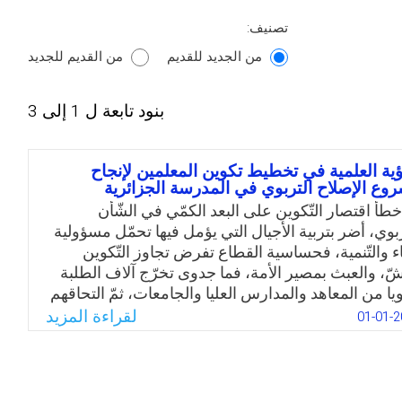
تصنيف:
من الجديد للقديم
من القديم للجديد
بنود تابعة ل 1 إلى 3
ؤية العلمية في تخطيط تكوين المعلمين لإنجاح
وع الإصلاح التربوي في المدرسة الجزائرية
خطأ اقتصار التّكوين على البعد الكمّي في الشّأن
ّربوي، أضر بتربية الأجيال التي يؤمل فيها تحمّل مسؤولية
ناء والتّنمية، فحساسية القطاع تفرض تجاوز التّكوين
شّ، والعبث بمصير الأمة، فما جدوى تخرّج آلاف الطلبة
يا من المعاهد والمدارس العليا والجامعات، ثمّ التحاقهم
ميدان دون خبرة ولا احترافية في الممارسة بل بطرق
لقراءة المزيد
01-01-2
ائية وارتجالية تستلزم التساؤل عن الكيف بدل التغني
كم. والحقيقة تقال: إن المنظومة التربوية مريضة وهي
أمسّ الحاجة إلى الإصلاح الجدي، ثمّ اعتماد التّكوين
ّال وإعطائه الاهتمام البالغ، لما له من أثر في جودة