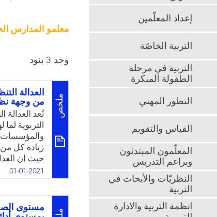
إعداد المعلّمين
معلمو المدارس الح
التربية الخاصّة
وجد 3 بنود
التربية في مرحلة
الطفولة المبكرة
العدالة التن
ملخص
التطور المهني
من وجهة نظ
تُعد العدالة 
التربوية لما
القياس والتقويم
والمؤسسات ال
زيادة كل من ا
المعلّمون المبتدئون
حيث إن العدال
وبراعم التدريس
إيجابيًا لدى
01-01-2021
النظريّات والأبحاث في
من إحساسهم ب
التربية
مجالات رئيسة:
الموظف من مك
انظمة التربية والادارة
مستوى الصحة
الإجرائية وتت
بمستوى أدائ