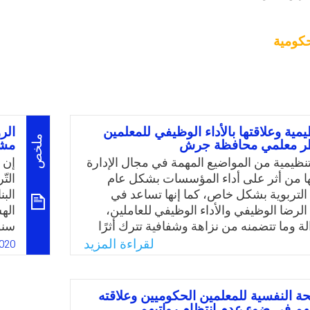
كومية
ظيمية وعلاقتها بالأداء الوظيفي للمعلمين
الر
ملخص
ر معلمي محافظة جرش
مشر
التنظيمية من المواضيع المهمة في مجال الإدارة
إن 
 لها من أثر على أداء المؤسسات بشكل عام
الت
تربوية بشكل خاص، كما إنها تساعد في
الب
لرضا الوظيفي والأداء الوظيفي للعاملين،
اله
ة وما تتضمنه من نزاهة وشفافية تترك أثرًا
سنو
 العاملين مما يحسن ولاءهم الوظيفي ويخفف
بال
لقراءة المزيد
020
ضغوط العمل. وللعدالة التنظيمية ثلاثة
عشو
 أولها التوزيعية، وتتعلق بما يحصل عليه
بال
افآت وحوافز تتناسب مع جهده؛ وثانيها
في 
 النفسية للمعلمين الحكوميين وعلاقته
مثل في عدالة الإجراءات المتبعة من قبل
الفع
هم في ضوء عدم انتظام رواتبهم