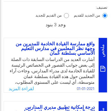
تصنيف:
من الجديد للقديم
من القديم للجديد
وجد 3 بنود
واقع ممارسة القيادة الخادمة للمديرين من
ملخص
وجهة نظر المعلمين في مدارس التعليم
الأساسي بسلطنة عُمان
أشارت العديد من الدراسات السابقة ذات الصلة
إلى بعض جوانب القصور في الخصائص الرئيسة
للقيادة الخادمة لدى مدراء المدارس، وجاءت آراء
المعلمين حول هذه القيادة بسلطنة عمان
متوسطة، أي ليست على المستوى المطلوب،
وتحتاج إلى المزيد من التحسين. وتبين بأن
لقراءة المزيد
01-01-2021
المعلمين يشعرون بالرضا عن وظائفهم من حيث
عملية الترقية، وطبيعة العمل، والإشراف. وينظر
المعلمون إلى وجود عوامل تنظيمية مثل
درجة إمكانية تطبيق مديري المدارس
الإشراف على التنظيم والحكمة لكونها عوامل