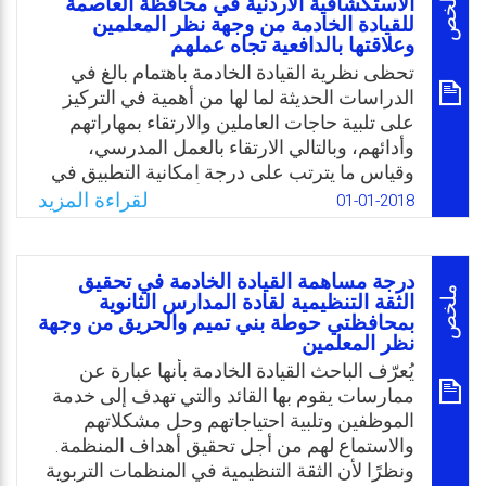
ملخص
الاستكشافية الأردنية في محافظة العاصمة
للقيادة الخادمة من وجهة نظر المعلمين
أكثر أهمية من العوامل البشرية مثل التلاحم
وعلاقتها بالدافعية تجاه عملهم
العاطفي والدعوة للإيثار. وهذا يشير إلى أن
تحظى نظرية القيادة الخادمة باهتمام بالغ في
تحسين نظام هو أولوية، ويجب أن تكون له
الدراسات الحديثة لما لها من أهمية في التركيز
الأسبقية على الاحتياجات البشرية، وعليه جاءت
على تلبية حاجات العاملين والارتقاء بمهاراتهم
هذه الدراسة لمعرفة واقع ممارسات مديري
وأدائهم، وبالتالي الارتقاء بالعمل المدرسي،
مدارس التعليم الأساسي لأبعاد القيادة الخادمة
وقياس ما يترتب على درجة امكانية التطبيق في
في سلطنة عمان.
زيادة الدافعية. يضاف لذلك بأن الدراسات التي
لقراءة المزيد
01-01-2018
Email
Twitter
Facebook
WhatsApp
أجريت عالميًا وعربيًا لاختبار نظرية القيادة
الخادمة في المؤسسات التربوية محدودة، وعليه
يؤمل بأن تسهم هذه الدراسة في التعرف على
درجة مساهمة القيادة الخادمة في تحقيق
نمط حديث للقيادة يساعد في إيجاد بيئة محفزة
ملخص
الثقة التنظيمية لقادة المدارس الثانوية
وناهضة بالعمل. و عليه، تتمثل مشكلة الدراسة
بمحافظتي حوطة بني تميم والحريق من وجهة
نظر المعلمين
في محاولة استقصاء درجة امكانية تطبيق مديري
يُعرّف الباحث القيادة الخادمة بأنها عبارة عن
المدارس الاستكشافية في محافظة العاصمة
ممارسات يقوم بها القائد والتي تهدف إلى خدمة
الأردنية للقيادة الخادمة من وجهة نظر معلميها
الموظفين وتلبية احتياجاتهم وحل مشكلاتهم
وعلاقتها بالدافعية نحو عملهم.
والاستماع لهم من أجل تحقيق أهداف المنظمة.
Email
Twitter
Facebook
WhatsApp
ونظرًا لأن الثقة التنظيمية في المنظمات التربوية