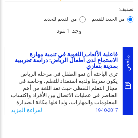
تصنيف:
من الجديد للقديم
من القديم للجديد
وجد 1 بنود
فاعلية الألعاب اللغوية في تنمية مهارة
ملخص
الاستماع لدى أطفال الرياض: دراسة تجريبية
بمدينة بنغازي
ترى الباحثة أن نمو الطفل في مرحلة الرياض
يكون سريعًا ولديه استعداد للتعلم، وخاصة في
مجال التعلم اللفظي حيث تعد اللغة من أهم
العناصر في عمليات الاتصال بين الأفراد واكتساب
المعلومات والمهارات، ولذا فلها مكانة الصدارة
في منهج رياض الأطفال، فهي أساس العمليات
لقراءة المزيد
19-10-2017
العقلية المعرفية، وعليه فمن الضروري إكساب
اللغة. بالاضافة لذلك هنالك افتقار في رياض
الأطفال في دولة ليبيا إلى البرامج المستندة إلى
نظريات اكتساب المهارات وسيكولوجية اللعب