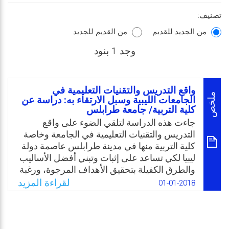
تصنيف:
من الجديد للقديم
من القديم للجديد
وجد 1 بنود
واقع التدريس والتقنيات التعليمية في
ملخص
الجامعات الليبية وسبل الارتقاء به: دراسة عن
كلية التربية/ جامعة طرابلس
جاءت هذه الدراسة لتلقي الضوء على واقع
التدريس والتقنيات التعليمية في الجامعة وخاصة
كلية التربية منها في مدينة طرابلس عاصمة دولة
ليبيا لكي تساعد على إثبات وتبني أفضل الأساليب
والطرق الكفيلة بتحقيق الأهداف المرجوة، ورغبة
في المساهمة والمشاركة في تطوير الجامعات
لقراءة المزيد
01-01-2018
حتى يتسنى لها تقديم ما هو أفضل دائمًا سواء
للفرد أو للمجتمع.
Email
Twitter
Facebook
WhatsApp