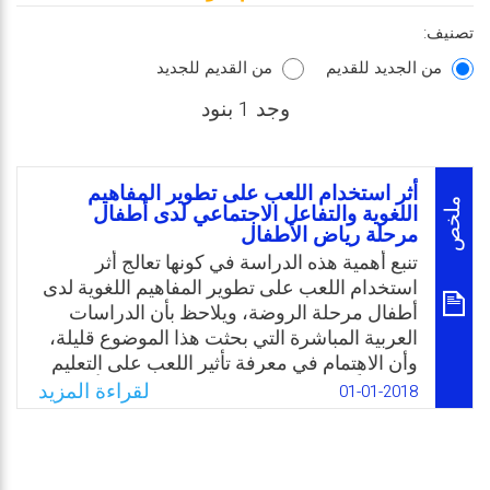
تصنيف:
من الجديد للقديم
من القديم للجديد
وجد 1 بنود
أثر استخدام اللعب على تطوير المفاهيم
ملخص
اللغوية والتفاعل الاجتماعي لدى أطفال
مرحلة رياض الأطفال
تنبع أهمية هذه الدراسة في كونها تعالج أثر
استخدام اللعب على تطوير المفاهيم اللغوية لدى
أطفال مرحلة الروضة، ويلاحظ بأن الدراسات
العربية المباشرة التي بحثت هذا الموضوع قليلة،
وأن الاهتمام في معرفة تأثير اللعب على التعليم
كان قليلًا، وخاصة المفاهيم اللغوية. كما وتأتي هذه
لقراءة المزيد
01-01-2018
الدراسة ضمن الجهود العلمية الهادفة لتطوير
العمليات الخاصة بتطبيق المنهاج، ومعرفة عناصر
خصوصيته في البيئة العربية، ولذا فمن المتوقع أن
تزود نتائج الدراسة المشرفين على بناء وتطوير