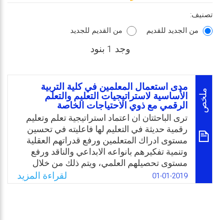
تصنيف:
من الجديد للقديم
من القديم للجديد
وجد 1 بنود
مدى استعمال المعلمين في كلية التربية
ملخص
الأساسية لاستراتيجيات التعليم والتعلم
الرقمي مع ذوي الاحتياجات الخاصة
ترى الباحثتان ان اعتماد استراتيجية تعلم وتعليم
رقمية حديثة في التعليم لها فاعليته في تحسين
مستوى ادراك المتعلمين ورفع قدراتهم العقلية
وتنمية تفكيرهم بانواعه الابداعي والناقد ورفع
مستوى تحصيلهم العلمي، ويتم ذلك من خلال
تخطيط مسبق لإجراءات التعلم من قبل المعلم
لقراءة المزيد
01-01-2019
لاعتماد استراتيجيات متنوعة في التعلم والتعليم
تحقق التفاعل المطلوب بين المعلم والمتعلم
والمادة العلمية داخل غرفة الصف مما يؤدي الى
تحقيق الأهداف المنشودة، والسؤال ما مدى