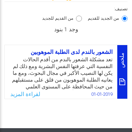
تصنيف:
من الجديد للقديم
من القديم للجديد
وجد 1 بنود
الشعور بالندم لدى الطلبة الموهوبين
ملخص
تعد مشكلة الشعور بالندم من أقدم الحالات
النفسية التي عرفتها النفس البشرية ومع ذلك لم
يكن لها النصيب الأكبر في مجال البحوث، ومع ما
يعانيه الطلبة الموهوبون من قلق على مستقبلهم
من حيث المحافظة على المستوى العلمي
المتقدم والالتحاق بأرقى الجامعات. وغير ذلك من
لقراءة المزيد
01-01-2019
المشكلات النفسية وخاصة المخاوف من الوالدين
وممن حوله إذا لم يحقق الإنجازات المأمولة منه
والتي يتمناها هو وغيره. إن وجود الفجوة بين ما هو
مطلوب أن يحققه وما قام بإنجازه فعلاً يجعله
تحت وطأة مشاعر الذنبِ والندم ولذلك يشعر