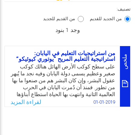
تصنيف:
من الجديد للقديم
من القديم للجديد
وجد 1 بنود
من استراتيجيات التعليم في اليابان:
ملخص
استراتيجية التعليم المريح “يوتوري كيوئيكو”
على سطح كوكب الأرض الهائل هنالك كوكب
صغير وعظيم يسمى دولة اليابان وفيه نجد ما يُبهر
عقول البشر، وإن كان البشر هم من صنعوا ما بها
من تطور. فمنذ أن دُمرت اليابان في الحرب
العالمية الثانية وانتهت بها الحياة استطاع أبناؤها
أن يضعوا أسسًا لدولة جديدة أصبحت الآن في
لقراءة المزيد
01-01-2019
مقدمة الدول الصناعية والتجارية والعِلمية، وعند
رؤية أي شيء ياباني نعرف جيدًا بأنه يتسم
بالإبداع والدقة والابتكار والجودة، وهذا ما يميز
كوكب اليابان عن غيره. ولم يخرج مجال التعليم