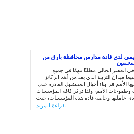
نظيمي لدى قادة مدارس محافظة بارق من
معلمين
في العصر الحالي مطلبًا مهمًا في جميع
سيما ميدان التربية الذي يعد من أهم الركائز
يها الأمم في بناء أجيال المستقبل القادرة على
 وطموحات الأمم، ولذا تركز كافة المؤسسات
لدى عامليها وخاصة قادة هذه المؤسسات، حيث
 من أهم مقومات المؤسسات للمضي قدمًا في
لقراءة المزيد
ف وبلوغ النجاح. ومن خلال اطلاع الباحث على
وريات والمجلات العلمية المحلية والإقليمية
اضحًا في الدراسات التي تناولت مستوى
يمي لدى قادة المدارس، فتولدت لديه الرغبة