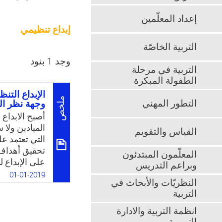
إعداد المعلّمين
إبداع تنظيمي
التربية الخاصّة
وجد 1 بنود
التربية في مرحلة
الطفولة المبكرة
الإبداع الت
ملخص
التطور المهني
وجهة نظر ال
أصبح الابداع 
الميادين ولا 
القياس والتقويم
التي تعتمد عل
تحقيق أهداف
المعلّمون المبتدئون
على الإبداع 
وبراعم التدريس
يعتبر القائد
01-01-2019
النظريّات والأبحاث في
تحقيق الأهدا
التربية
العديد من الد
لاحظ نقصًا و
انظمة التربية والادارة
الإبداع التنظ