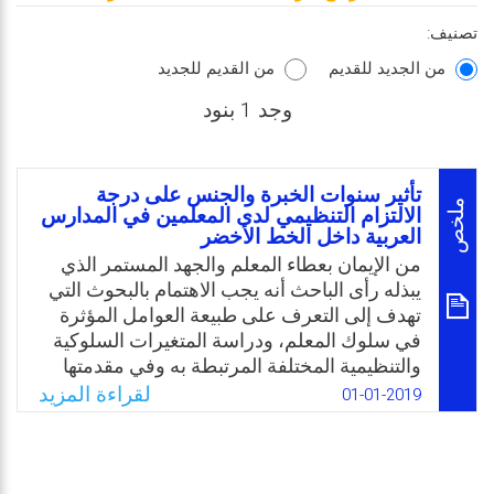
تصنيف:
من الجديد للقديم
من القديم للجديد
وجد 1 بنود
تأثير سنوات الخبرة والجنس على درجة
ملخص
الالتزام التنظيمي لدى المعلمين في المدارس
العربية داخل الخط الأخضر
من الإيمان بعطاء المعلم والجهد المستمر الذي
يبذله رأى الباحث أنه يجب الاهتمام بالبحوث التي
تهدف إلى التعرف على طبيعة العوامل المؤثرة
في سلوك المعلم، ودراسة المتغيرات السلوكية
والتنظيمية المختلفة المرتبطة به وفي مقدمتها
الالتزام التنظيمي الذي يؤثر على كل من المعلم
لقراءة المزيد
01-01-2019
والمؤسسة التعليمية التي ينتمي إليها. لاحظ
الباحث من خلال عمله في مجال التربية والتعليم
بأن الكثير من الإدارات في المدارس تركز على
زيادة دافعية المعلمين للعمل باستخدام الحوافز